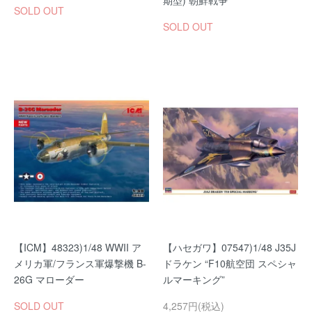
期型) 朝鮮戦争
SOLD OUT
SOLD OUT
【ICM】48323)1/48 WWII ア
【ハセガワ】07547)1/48 J35J
メリカ軍/フランス軍爆撃機 B-
ドラケン “F10航空団 スペシャ
26G マローダー
ルマーキング”
SOLD OUT
4,257円(税込)