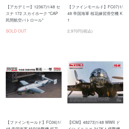
【アカデミー】12367)1/48 セ
【ファインモールド】FC07)1/
スナ 172 スカイホーク "CAP
48 帝国海軍 桜花練習滑空機 K
民間航空パトロール"
1
SOLD OUT
2,970円(税込)
【ファインモールド】FC06)1/
【ICM】48273)1/48 WWII ド
48 帝国海軍 特別攻撃機 桜花
イツ ドルニエ 217K-1 爆撃機