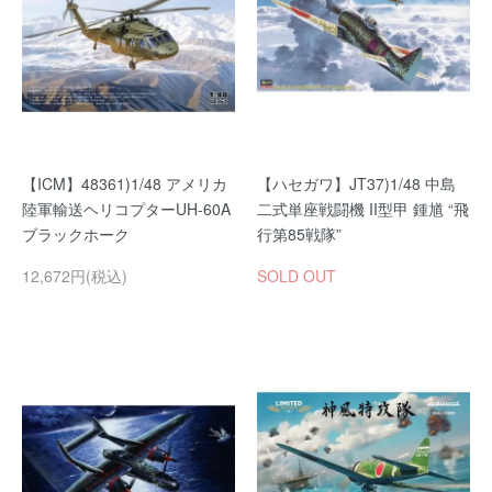
【ICM】48361)1/48 アメリカ
【ハセガワ】JT37)1/48 中島
陸軍輸送ヘリコプターUH-60A
二式単座戦闘機 II型甲 鍾馗 “飛
ブラックホーク
行第85戦隊”
12,672円(税込)
SOLD OUT