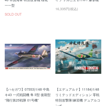
一一型
16,335円(税込)
SOLD OUT
【ハセガワ】07553)1/48 中島
【エデュアルド】11184)1/48
キ43 一式戦闘機 隼 II型 後期型
リミテッドエディション 零戦
“飛行第25戦隊 01号機”
特別攻撃隊/練習機 デュアルコ
ンボ