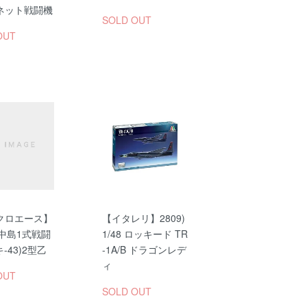
ネット戦闘機
SOLD OUT
OUT
クロエース】
【イタレリ】2809)
8 中島1式戦闘
1/48 ロッキード TR
キ-43)2型乙
-1A/B ドラゴンレデ
ィ
OUT
SOLD OUT