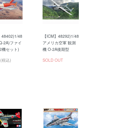
48402)1/48
【ICM】48292)1/48
(Q-2A)ファイ
アメリカ空軍 観測
2機セット)
機 O-2A後期型
円(税込)
SOLD OUT