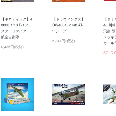
【キネティック】4
【ドラウィングス】
【タミヤ】
8080)1/48 F-104J
DW48043)1/48 AT-
48 川
スターファイター
9 ジープ
飛燕I型
航空自衛隊
メッキ仕
5,841円(税込)
カール
6,435円(税込)
SOLD 