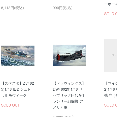
ーホー
8,118円(税込)
990円(税込)
SOLD 
【ズベズダ】ZV482
【ドラウィングス】
【マイ
5)1/48 IL-2 シュト
DW48029)1/48 リ
2)1/4
ゥルモヴィーク
バブリックP-43A-1
機 隼 (
ランサー戦闘機 ア
SOLD OUT
SOLD 
メリカ軍
5,009円(税込)