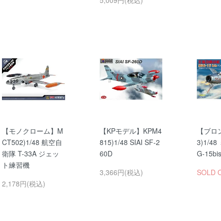
【モノクローム】M
【KPモデル】KPM4
【ブロン
CT502)1/48 航空自
815)1/48 SIAI SF-2
3)1/4
衛隊 T-33A ジェッ
60D
G-15bis
ト練習機
3,366円(税込)
SOLD 
2,178円(税込)