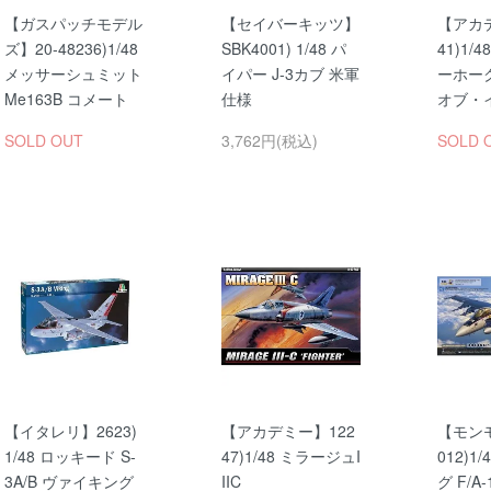
【ガスパッチモデル
【セイバーキッツ】
【アカデ
ズ】20-48236)1/48
SBK4001) 1/48 パ
41)1/4
メッサーシュミット
イパー J-3カブ 米軍
ーホーク
Me163B コメート
仕様
オブ・
SOLD OUT
3,762円(税込)
SOLD 
【イタレリ】2623)
【アカデミー】122
【モン
1/48 ロッキード S-
47)1/48 ミラージュI
012)1
3A/B ヴァイキング
IIC
グ F/A