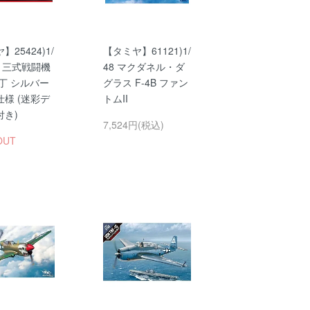
25424)1/
【タミヤ】61121)1/
崎 三式戦闘機
48 マクダネル・ダ
丁 シルバー
グラス F-4B ファン
様 (迷彩デ
トムII
付き)
7,524円(税込)
OUT