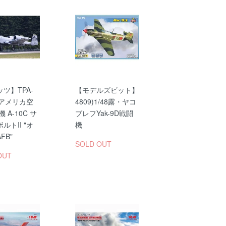
ツ】TPA-
【モデルズビット】
8 アメリカ空
4809)1/48露・ヤコ
 A-10C サ
ブレフYak-9D戦闘
ルトII "オ
機
FB"
SOLD OUT
OUT