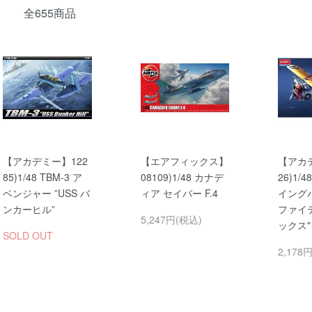
全655商品
【アカデミー】122
【エアフィックス】
【アカデ
85)1/48 TBM-3 ア
08109)1/48 カナデ
26)1/4
ベンジャー ”USS バ
ィア セイバー F.4
イングバ
ンカーヒル”
ファイ
5,247円(税込)
ックス"
SOLD OUT
2,178