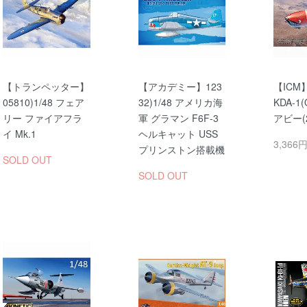
【トランペッター】
【アカデミー】123
【ICM】
05810)1/48 フェア
32)1/48 アメリカ海
KDA-1
リー ファイアフラ
軍 グラマン F6F-3
アビー(
イ Mk.1
ヘルキャット USS
3,366
プリンストン搭載機
SOLD OUT
SOLD OUT