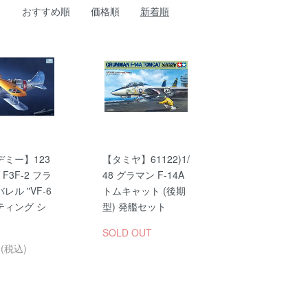
おすすめ順
価格順
新着順
ミー】123
【タミヤ】61122)1/
8 F3F-2 フラ
48 グラマン F-14A
レル "VF-6
トムキャット (後期
ティング シ
型) 発艦セット
SOLD OUT
円(税込)