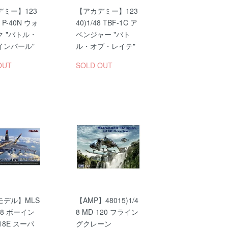
ミー】123
【アカデミー】123
8 P-40N ウォ
40)1/48 TBF-1C ア
 "バトル・
ベンジャー "バト
インパール"
ル・オブ・レイテ"
OUT
SOLD OUT
モデル】MLS
【AMP】48015)1/4
/48 ボーイン
8 MD-120 フライン
-18E スーパ
グクレーン