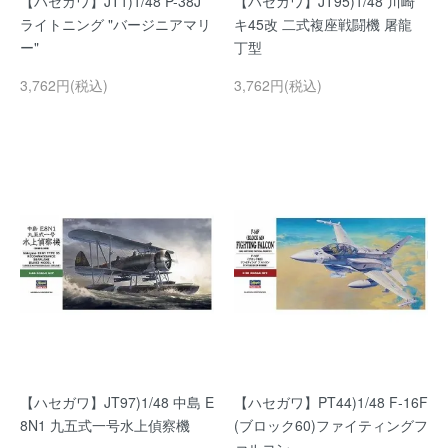
【ハセガワ】JT1)1/48 P-38J
【ハセガワ】JT95)1/48 川崎
ライトニング "バージニアマリ
キ45改 二式複座戦闘機 屠龍
ー"
丁型
3,762円(税込)
3,762円(税込)
【ハセガワ】JT97)1/48 中島 E
【ハセガワ】PT44)1/48 F-16F
8N1 九五式一号水上偵察機
(ブロック60)ファイティングフ