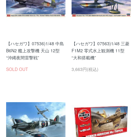
【ハセガワ】07536)1/48 中島
【ハセガワ】07563)1/48 三菱
B6N2 艦上攻撃機 天山 12型
F1M2 零式水上観測機 11型
“沖縄夜間雷撃戦”
“大和搭載機”
SOLD OUT
3,663円(税込)