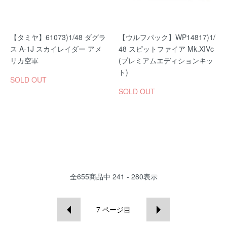
【タミヤ】61073)1/48 ダグラ
【ウルフパック】WP14817)1/
ス A-1J スカイレイダー アメ
48 スピットファイア Mk.XIVc
リカ空軍
(プレミアムエディションキッ
ト)
SOLD OUT
SOLD OUT
全
655
商品中
241 - 280
表示
7
ページ目