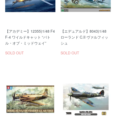
【アカデミー】12355)1/48 F4
【エデュアルド】8043)1/48
F-4 ワイルドキャット “バト
ローランド C.II ヴァルフィッ
ル・オブ・ミッドウェイ”
シュ
SOLD OUT
SOLD OUT