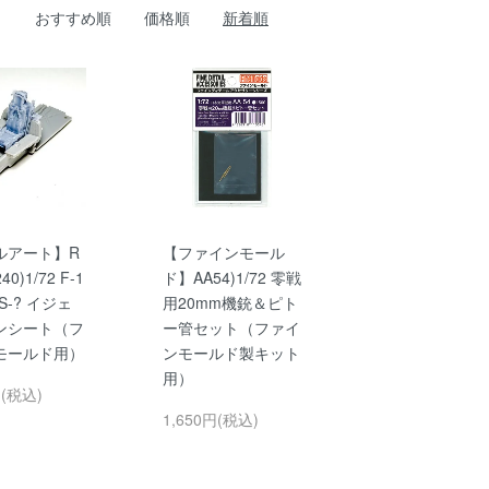
おすすめ順
価格順
新着順
ルアート】R
【ファインモール
240)1/72 F-1
ド】AA54)1/72 零戦
ES-? イジェ
用20mm機銃＆ピト
ンシート（フ
ー管セット（ファイ
モールド用）
ンモールド製キット
用）
円(税込)
1,650円(税込)