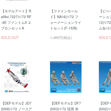
【モデルアート】R
【ファインモール
【ビー
afAvi.7227)1/72 RF
ド】NA16)1/72 フ
ーション
-4E ファントムII エ
ォーメーションライ
12)1/
プロンセットA
トセット(F-15用)
ム缶/
SOLD OUT
1,485円(税込)
SOLD 
【DEFモデル】JD7
【DEFモデル】DF7
【DEF
2008)1/72 ノースア
2003)1/72 現用 米
2002)