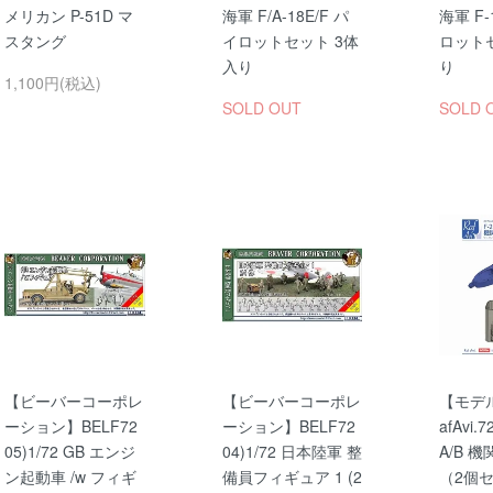
メリカン P-51D マ
海軍 F/A-18E/F パ
海軍 F-
スタング
イロットセット 3体
ロット
入り
り
1,100円(税込)
SOLD OUT
SOLD 
【ビーバーコーポレ
【ビーバーコーポレ
【モデ
ーション】BELF72
ーション】BELF72
afAvi.7
05)1/72 GB エンジ
04)1/72 日本陸軍 整
A/B 
ン起動車 /w フィギ
備員フィギュア 1 (2
（2個