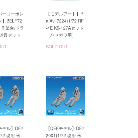
バーコーポレ
【モデルアート】R
】BELF72
afAvi.7224)1/72 RF
72 作業台/ドラ
-4E KS-127Aセット
小道具セット
（ハセガワ用）
OUT
SOLD OUT
モデル】DF7
【DEFモデル】DF7
1/72 現用 米
2001)1/72 現用 米