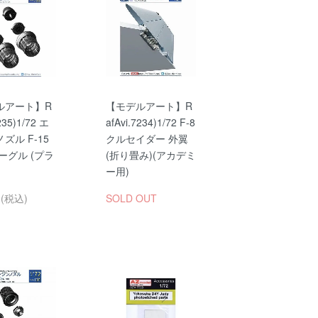
ルアート】R
【モデルアート】R
235)1/72 エ
afAvi.7234)1/72 F-8
ズル F-15
クルセイダー 外翼
イーグル (プラ
(折り畳み)(アカデミ
ー用)
円(税込)
SOLD OUT