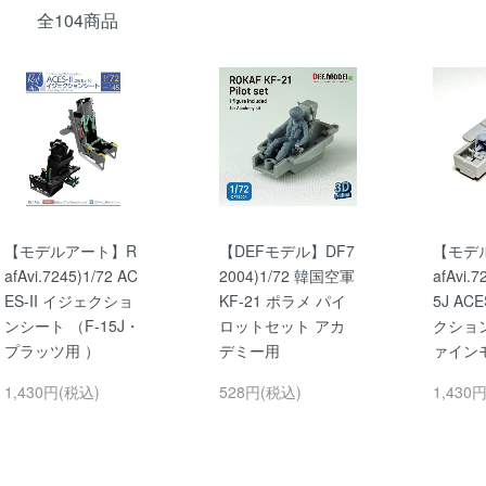
全104商品
【モデルアート】R
【DEFモデル】DF7
【モデ
afAvi.7245)1/72 AC
2004)1/72 韓国空軍
afAvi.7
ES-II イジェクショ
KF-21 ポラメ パイ
5J AC
ンシート （F-15J・
ロットセット アカ
クショ
プラッツ用 ）
デミー用
ァイン
1,430円(税込)
528円(税込)
1,430