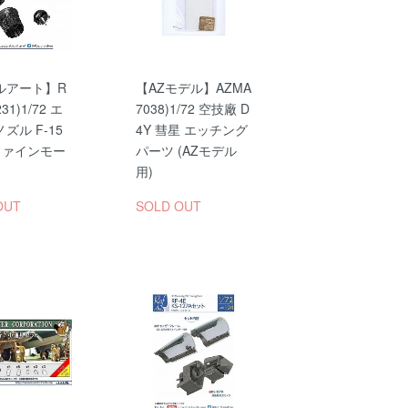
ルアート】R
【AZモデル】AZMA
231)1/72 エ
7038)1/72 空技廠 D
ズル F-15
4Y 彗星 エッチング
 (ファインモー
パーツ (AZモデル
用)
OUT
SOLD OUT