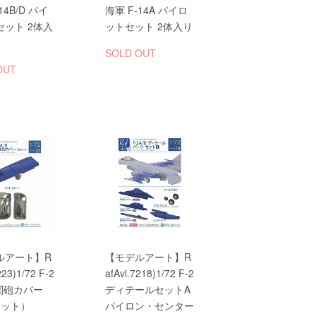
14B/D パイ
海軍 F-14A パイロ
セット 2体入
ットセット 2体入り
SOLD OUT
OUT
ルアート】R
【モデルアート】R
223)1/72 F-2
afAvi.7218)1/72 F-2
機関砲カバー
ディテールセットA
セット）
パイロン・センター