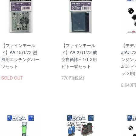
【ファインモール
【ファインモール
【モデ
ド】AA-15)1/72 烈
ド】AA-27)1/72 航
afAvi.7
風用エッチングパー
空自衛隊F-1/T-2用
ンジンノ
ツセット
ピトー管セット
J/DJ 
ッツ用)
SOLD OUT
770円(税込)
2,640