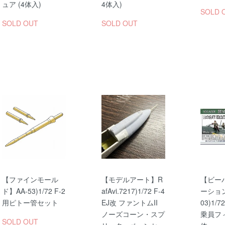
ュア (4体入)
4体入)
SOLD 
SOLD OUT
SOLD OUT
【ファインモール
【モデルアート】R
【ビー
ド】AA-53)1/72 F-2
afAvi.7217)1/72 F-4
ーション
用ピトー管セット
EJ改 ファントムII
03)1/
ノーズコーン・スプ
乗員フィ
SOLD OUT