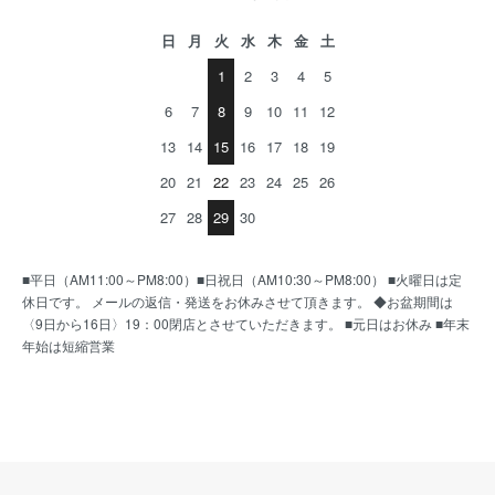
日
月
火
水
木
金
土
1
2
3
4
5
6
7
8
9
10
11
12
13
14
15
16
17
18
19
20
21
22
23
24
25
26
27
28
29
30
■平日（AM11:00～PM8:00）■日祝日（AM10:30～PM8:00） ■火曜日は定
休日です。 メールの返信・発送をお休みさせて頂きます。 ◆お盆期間は
〈9日から16日〉19：00閉店とさせていただきます。 ■元日はお休み ■年末
年始は短縮営業