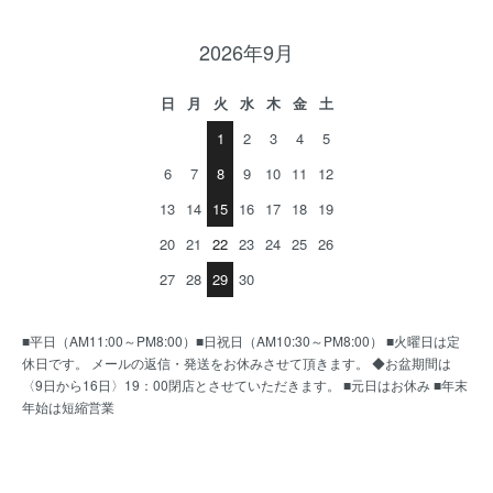
2026年9月
日
月
火
水
木
金
土
1
2
3
4
5
6
7
8
9
10
11
12
13
14
15
16
17
18
19
20
21
22
23
24
25
26
27
28
29
30
■平日（AM11:00～PM8:00）■日祝日（AM10:30～PM8:00） ■火曜日は定
休日です。 メールの返信・発送をお休みさせて頂きます。 ◆お盆期間は
〈9日から16日〉19：00閉店とさせていただきます。 ■元日はお休み ■年末
年始は短縮営業