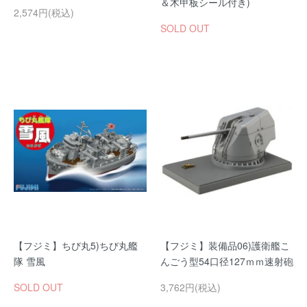
＆木甲板シール付き)
2,574円(税込)
SOLD OUT
【フジミ】ちび丸5)ちび丸艦
【フジミ】装備品06)護衛艦こ
隊 雪風
んごう型54口径127ｍｍ速射砲
SOLD OUT
3,762円(税込)