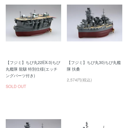
【フジミ】ちび丸22EX-3)ちび
【フジミ】ちび丸30)ちび丸艦
丸艦隊 龍驤 特別仕様(エッチ
隊 扶桑
ングパーツ付き)
2,574円(税込)
SOLD OUT