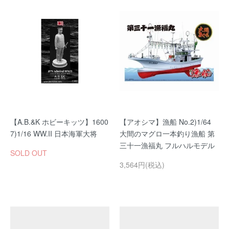
【A.B.&K ホビーキッツ】1600
【アオシマ】漁船 No.2)1/64
7)1/16 WW.II 日本海軍大将
大間のマグロ一本釣り漁船 第
三十一漁福丸 フルハルモデル
SOLD OUT
3,564円(税込)