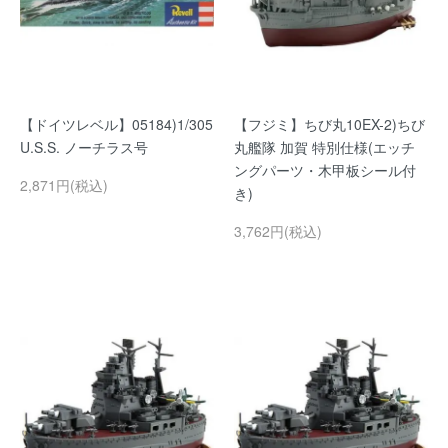
【ドイツレベル】05184)1/305
【フジミ】ちび丸10EX-2)ちび
U.S.S. ノーチラス号
丸艦隊 加賀 特別仕様(エッチ
ングパーツ・木甲板シール付
2,871円(税込)
き)
3,762円(税込)