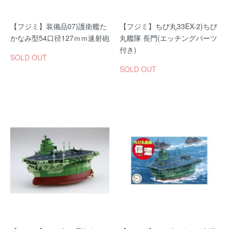
【フジミ】装備品07)護衛艦た
【フジミ】ちび丸33EX-2)ちび
かなみ型54口径127ｍｍ速射砲
丸艦隊 長門(エッチングパーツ
付き)
SOLD OUT
SOLD OUT