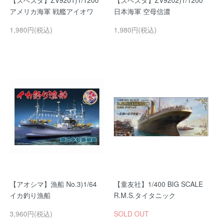
【ズベズダ】ZV9201)1/1200
【ズベズダ】ZV9202)1/1200
アメリカ海軍 戦艦アイオワ
日本海軍 空母信濃
1,980円(税込)
1,980円(税込)
【アオシマ】漁船 No.3)1/64
【童友社】1/400 BIG SCALE
イカ釣り漁船
R.M.S.タイタニック
3,960円(税込)
SOLD OUT