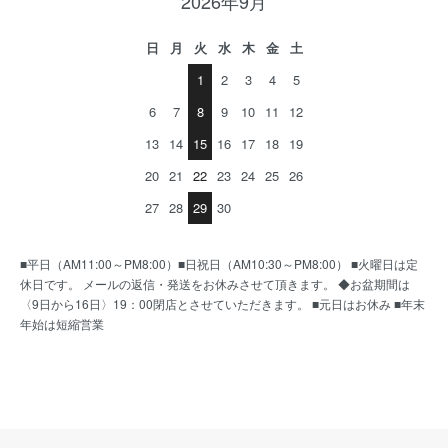
2026年9月
日
月
火
水
木
金
土
1
2
3
4
5
6
7
8
9
10
11
12
13
14
15
16
17
18
19
20
21
22
23
24
25
26
27
28
29
30
■平日（AM11:00～PM8:00）■日祝日（AM10:30～PM8:00） ■火曜日は定
休日です。 メールの返信・発送をお休みさせて頂きます。 ◆お盆期間は
〈9日から16日〉19：00閉店とさせていただきます。 ■元日はお休み ■年末
年始は短縮営業