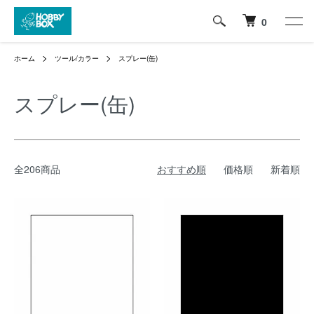
0
ホーム
ツール/カラー
スプレー(缶)
スプレー(缶)
全206商品
おすすめ順
価格順
新着順