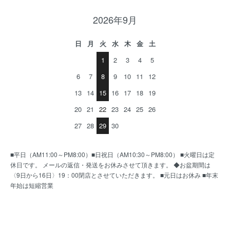
2026年9月
日
月
火
水
木
金
土
1
2
3
4
5
6
7
8
9
10
11
12
13
14
15
16
17
18
19
20
21
22
23
24
25
26
27
28
29
30
■平日（AM11:00～PM8:00）■日祝日（AM10:30～PM8:00） ■火曜日は定
休日です。 メールの返信・発送をお休みさせて頂きます。 ◆お盆期間は
〈9日から16日〉19：00閉店とさせていただきます。 ■元日はお休み ■年末
年始は短縮営業