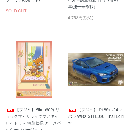
年/捷一号作戦）
SOLD OUT
4,752円(税込)
【フジミ】Ptimo602) リ
【フジミ】ID189)1/24 ス
ラックマ～リラックマとキイ
バル WRX STI EJ20 Final Editi
ロイトリ～ 特別仕様 アニメパ
on
ッケージバージョン