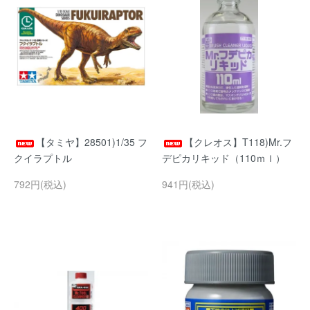
【タミヤ】28501)1/35 フ
【クレオス】T118)Mr.フ
クイラプトル
デピカリキッド（110ｍｌ）
792円(税込)
941円(税込)