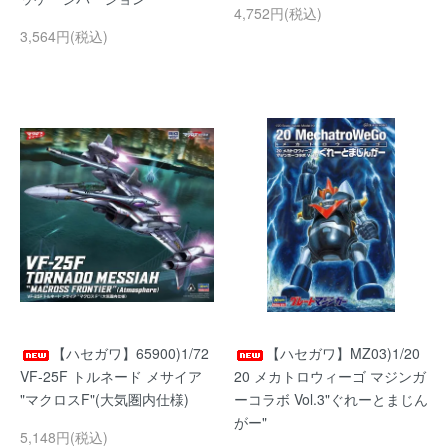
4,752円(税込)
3,564円(税込)
【ハセガワ】65900)1/72
【ハセガワ】MZ03)1/20
VF-25F トルネード メサイア
20 メカトロウィーゴ マジンガ
"マクロスF"(大気圏内仕様)
ーコラボ Vol.3"ぐれーとまじん
がー"
5,148円(税込)