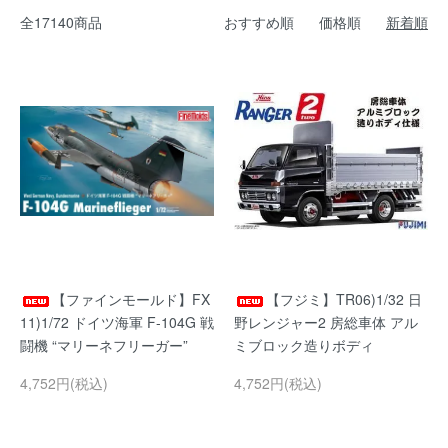
全17140商品
おすすめ順
価格順
新着順
【ファインモールド】FX
【フジミ】TR06)1/32 日
11)1/72 ドイツ海軍 F-104G 戦
野レンジャー2 房総車体 アル
闘機 “マリーネフリーガー”
ミブロック造りボディ
4,752円(税込)
4,752円(税込)