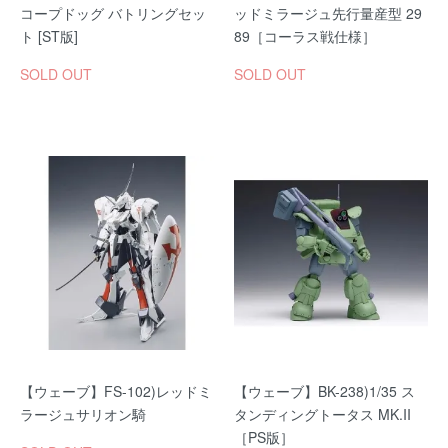
コープドッグ バトリングセッ
ッドミラージュ先行量産型 29
ト [ST版]
89［コーラス戦仕様］
SOLD OUT
SOLD OUT
【ウェーブ】FS-102)レッドミ
【ウェーブ】BK-238)1/35 ス
ラージュサリオン騎
タンディングトータス MK.II
［PS版］