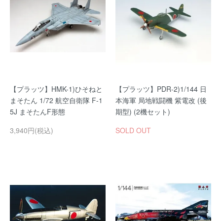
【プラッツ】HMK-1)ひそねと
【プラッツ】PDR-2)1/144 日
まそたん 1/72 航空自衛隊 F-1
本海軍 局地戦闘機 紫電改 (後
5J まそたんF形態
期型) (2機セット)
3,940円(税込)
SOLD OUT