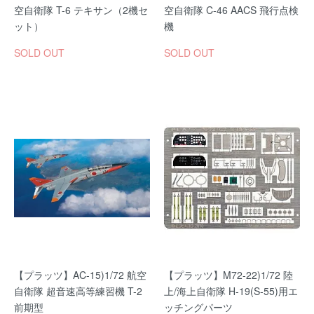
空自衛隊 T-6 テキサン（2機セ
空自衛隊 C-46 AACS 飛行点検
ット）
機
SOLD OUT
SOLD OUT
【プラッツ】AC-15)1/72 航空
【プラッツ】M72-22)1/72 陸
自衛隊 超音速高等練習機 T-2
上/海上自衛隊 H-19(S-55)用エ
前期型
ッチングパーツ