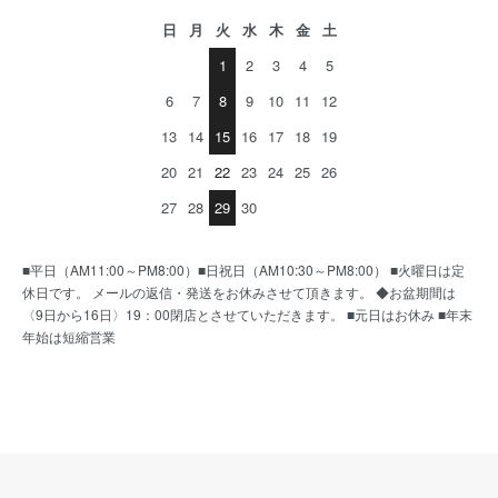
日
月
火
水
木
金
土
1
2
3
4
5
6
7
8
9
10
11
12
13
14
15
16
17
18
19
20
21
22
23
24
25
26
27
28
29
30
■平日（AM11:00～PM8:00）■日祝日（AM10:30～PM8:00） ■火曜日は定
休日です。 メールの返信・発送をお休みさせて頂きます。 ◆お盆期間は
〈9日から16日〉19：00閉店とさせていただきます。 ■元日はお休み ■年末
年始は短縮営業