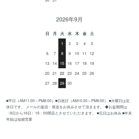
2026年9月
日
月
火
水
木
金
土
1
2
3
4
5
6
7
8
9
10
11
12
13
14
15
16
17
18
19
20
21
22
23
24
25
26
27
28
29
30
■平日（AM11:00～PM8:00）■日祝日（AM10:30～PM8:00） ■火曜日は定
休日です。 メールの返信・発送をお休みさせて頂きます。 ◆お盆期間は
〈9日から16日〉19：00閉店とさせていただきます。 ■元日はお休み ■年末
年始は短縮営業