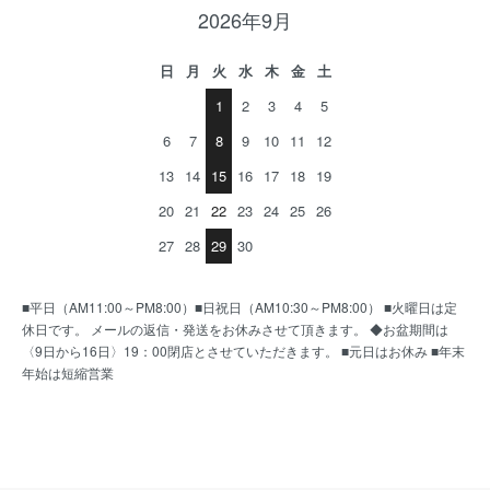
2026年9月
日
月
火
水
木
金
土
1
2
3
4
5
6
7
8
9
10
11
12
13
14
15
16
17
18
19
20
21
22
23
24
25
26
27
28
29
30
■平日（AM11:00～PM8:00）■日祝日（AM10:30～PM8:00） ■火曜日は定
休日です。 メールの返信・発送をお休みさせて頂きます。 ◆お盆期間は
〈9日から16日〉19：00閉店とさせていただきます。 ■元日はお休み ■年末
年始は短縮営業