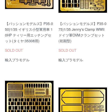
【パッションモデルズ】P35-0
【パッションモデルズ】P35-0
50)1/35 イギリス小型軍用車 1
75)1/35 Jenny's Clamp WWII
0HP ティリー用エッチングセ
ドイツ軍OVMクランプセット
ット(タミヤ:35308用)
(初期型)
SOLD OUT
SOLD OUT
輸入プラモデル
輸入プラモデル