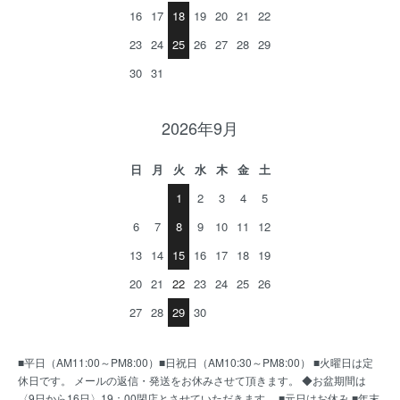
16
17
18
19
20
21
22
23
24
25
26
27
28
29
30
31
2026年9月
日
月
火
水
木
金
土
1
2
3
4
5
6
7
8
9
10
11
12
13
14
15
16
17
18
19
20
21
22
23
24
25
26
27
28
29
30
■平日（AM11:00～PM8:00）■日祝日（AM10:30～PM8:00） ■火曜日は定
休日です。 メールの返信・発送をお休みさせて頂きます。 ◆お盆期間は
〈9日から16日〉19：00閉店とさせていただきます。 ■元日はお休み ■年末