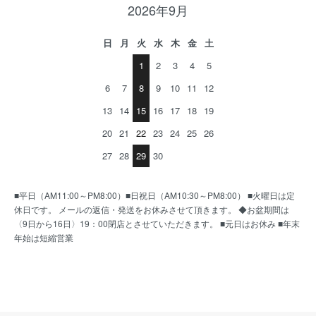
2026年9月
日
月
火
水
木
金
土
1
2
3
4
5
6
7
8
9
10
11
12
13
14
15
16
17
18
19
20
21
22
23
24
25
26
27
28
29
30
■平日（AM11:00～PM8:00）■日祝日（AM10:30～PM8:00） ■火曜日は定
休日です。 メールの返信・発送をお休みさせて頂きます。 ◆お盆期間は
〈9日から16日〉19：00閉店とさせていただきます。 ■元日はお休み ■年末
年始は短縮営業