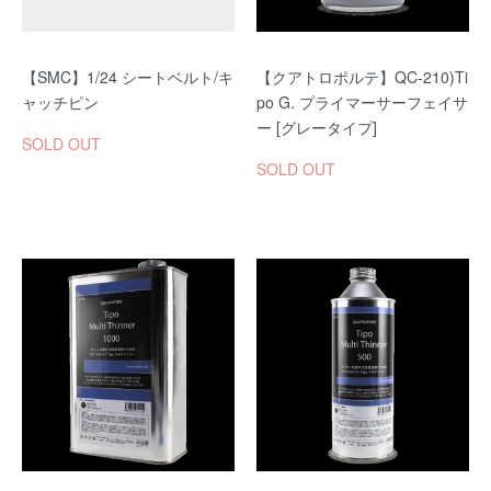
【SMC】1/24 シートベルト/キ
【クアトロポルテ】QC-210)Ti
ャッチピン
po G. プライマーサーフェイサ
ー [グレータイプ]
SOLD OUT
SOLD OUT