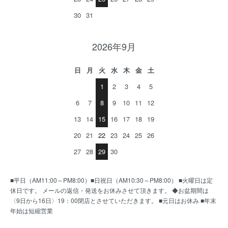
30
31
2026年9月
日
月
火
水
木
金
土
1
2
3
4
5
6
7
8
9
10
11
12
13
14
15
16
17
18
19
20
21
22
23
24
25
26
27
28
29
30
■平日（AM11:00～PM8:00）■日祝日（AM10:30～PM8:00） ■火曜日は定
休日です。 メールの返信・発送をお休みさせて頂きます。 ◆お盆期間は
〈9日から16日〉19：00閉店とさせていただきます。 ■元日はお休み ■年末
年始は短縮営業