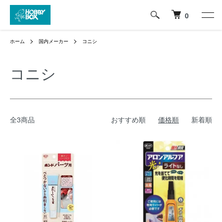
0
ホーム
国内メーカー
コニシ
コニシ
全3商品
おすすめ順
価格順
新着順