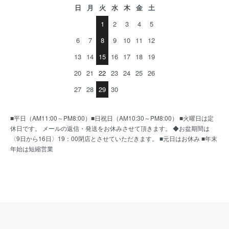
日
月
火
水
木
金
土
1
2
3
4
5
6
7
8
9
10
11
12
13
14
15
16
17
18
19
20
21
22
23
24
25
26
27
28
29
30
■平日（AM11:00～PM8:00）■日祝日（AM10:30～PM8:00） ■火曜日は定
休日です。 メールの返信・発送をお休みさせて頂きます。 ◆お盆期間は
〈9日から16日〉19：00閉店とさせていただきます。 ■元日はお休み ■年末
年始は短縮営業