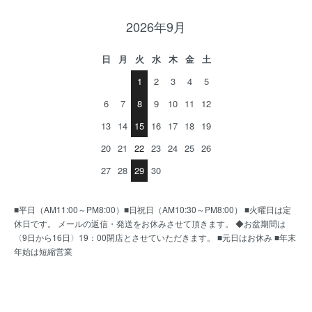
2026年9月
日
月
火
水
木
金
土
1
2
3
4
5
6
7
8
9
10
11
12
13
14
15
16
17
18
19
20
21
22
23
24
25
26
27
28
29
30
■平日（AM11:00～PM8:00）■日祝日（AM10:30～PM8:00） ■火曜日は定
休日です。 メールの返信・発送をお休みさせて頂きます。 ◆お盆期間は
〈9日から16日〉19：00閉店とさせていただきます。 ■元日はお休み ■年末
年始は短縮営業