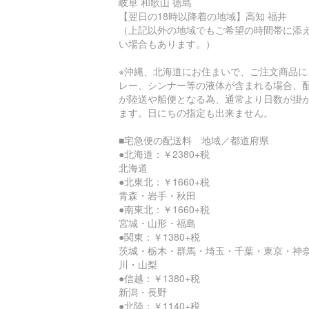
岐阜 和歌山 徳島
【翌日の18時以降着の地域】高知 福井
（上記以外の地域でもご希望の時間帯に添
い場合もあります。）
※沖縄、北海道にお住まいで、ご注文商品に
レー、シンナー等の液体が含まれる場合、
が陸送や船便となる為、通常より日数が掛
ます。日にちの指定も出来ません。
■宅急便の配送料 地域／都道府県
●北海道：￥2380+税
北海道
●北東北：￥1660+税
青森・岩手・秋田
●南東北：￥1660+税
宮城・山形・福島
●関東：￥1380+税
茨城・栃木・群馬・埼玉・千葉・東京・神
川・山梨
●信越：￥1380+税
新潟・長野
●北陸：￥1140+税