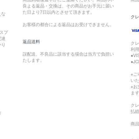
良よる返品・交換は、その商品がお手元に届い
た日より7日以内とさせて頂きます。
えな
ク
お客様の都合による返品はお受けできません。
スプ
配達
返品送料
ク
かり
利
誤配送、不良品に該当する場合は当方で負担い
●V
たします。
●J
※
い
※
ま
ク
払
奈
商品