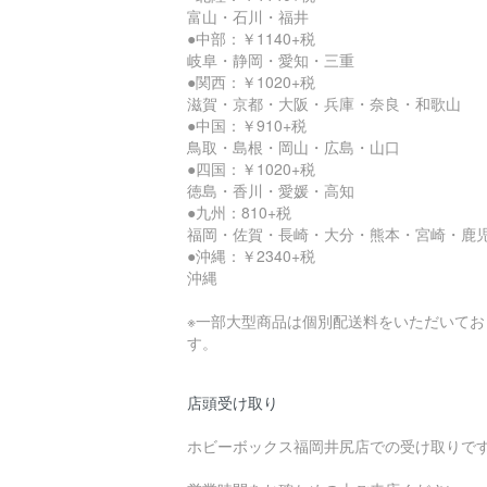
富山・石川・福井
●中部：￥1140+税
岐阜・静岡・愛知・三重
●関西：￥1020+税
滋賀・京都・大阪・兵庫・奈良・和歌山
●中国：￥910+税
鳥取・島根・岡山・広島・山口
●四国：￥1020+税
徳島・香川・愛媛・高知
●九州：810+税
福岡・佐賀・長崎・大分・熊本・宮崎・鹿
●沖縄：￥2340+税
沖縄
※一部大型商品は個別配送料をいただいてお
す。
店頭受け取り
ホビーボックス福岡井尻店での受け取りで