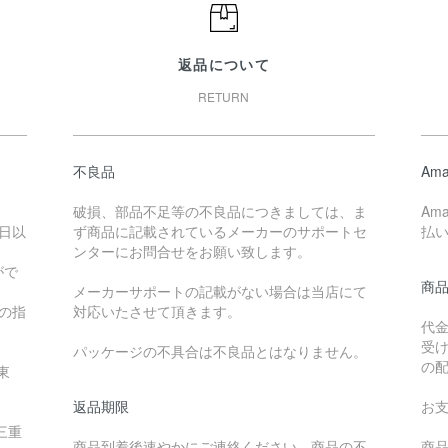
返品について
RETURN
不良品
Ama
破損、部品不足等の不良品につきましては、ま
Am
日以
ず商品に記載されているメーカーのサポートセ
払
ンターにお問合せをお願い致します。
がで
商
メーカーサポートの記載がない場合は当店にて
降の指
対応いたさせて頂きます。
代
受
パッケージの不具合は不良品とはなりません。
の
東
返品期限
お
三重
商品到着後速やかにご連絡ください。商品の不
商品