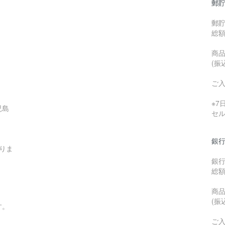
郵貯
郵
総
商品
(振
ご
※
児島
セ
銀行
りま
銀
総
商品
(振
す。
ご