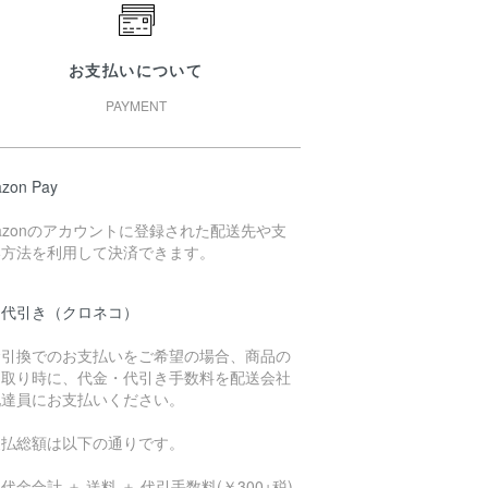
お支払いについて
PAYMENT
zon Pay
azonのアカウントに登録された配送先や支
い方法を利用して決済できます。
品代引き（クロネコ）
金引換でのお支払いをご希望の場合、商品の
け取り時に、代金・代引き手数料を配送会社
配達員にお支払いください。
支払総額は以下の通りです。
代金合計 ＋ 送料 ＋ 代引手数料(￥300+税)