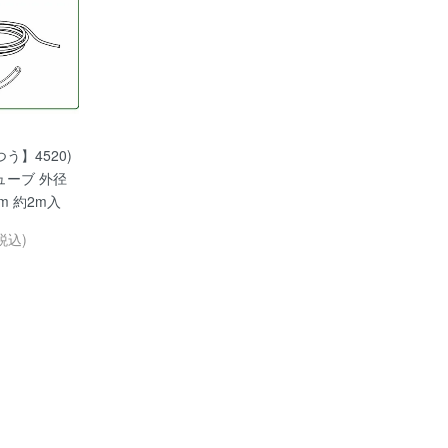
う】4520)
ューブ 外径
mm 約2m入
税込)