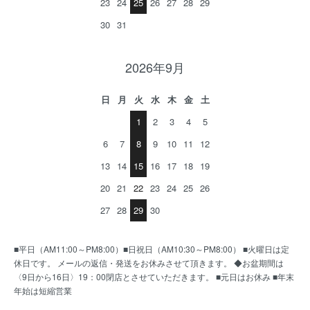
23
24
25
26
27
28
29
30
31
2026年9月
日
月
火
水
木
金
土
1
2
3
4
5
6
7
8
9
10
11
12
13
14
15
16
17
18
19
20
21
22
23
24
25
26
27
28
29
30
■平日（AM11:00～PM8:00）■日祝日（AM10:30～PM8:00） ■火曜日は定
休日です。 メールの返信・発送をお休みさせて頂きます。 ◆お盆期間は
〈9日から16日〉19：00閉店とさせていただきます。 ■元日はお休み ■年末
年始は短縮営業