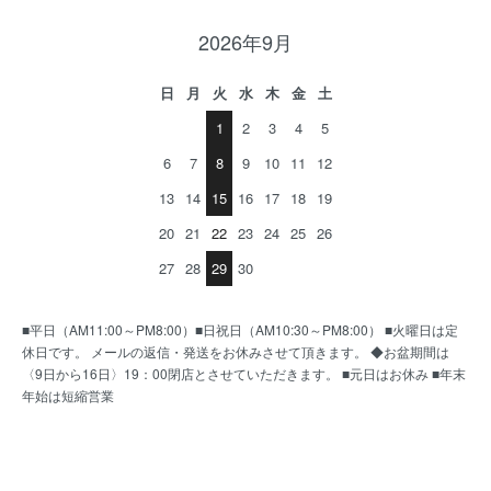
2026年9月
日
月
火
水
木
金
土
1
2
3
4
5
6
7
8
9
10
11
12
13
14
15
16
17
18
19
20
21
22
23
24
25
26
27
28
29
30
■平日（AM11:00～PM8:00）■日祝日（AM10:30～PM8:00） ■火曜日は定
休日です。 メールの返信・発送をお休みさせて頂きます。 ◆お盆期間は
〈9日から16日〉19：00閉店とさせていただきます。 ■元日はお休み ■年末
年始は短縮営業