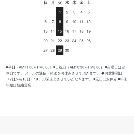
日
月
火
水
木
金
土
1
2
3
4
5
6
7
8
9
10
11
12
13
14
15
16
17
18
19
20
21
22
23
24
25
26
27
28
29
30
■平日（AM11:00～PM8:00）■日祝日（AM10:30～PM8:00） ■火曜日は定
休日です。 メールの返信・発送をお休みさせて頂きます。 ◆お盆期間は
〈9日から16日〉19：00閉店とさせていただきます。 ■元日はお休み ■年末
年始は短縮営業