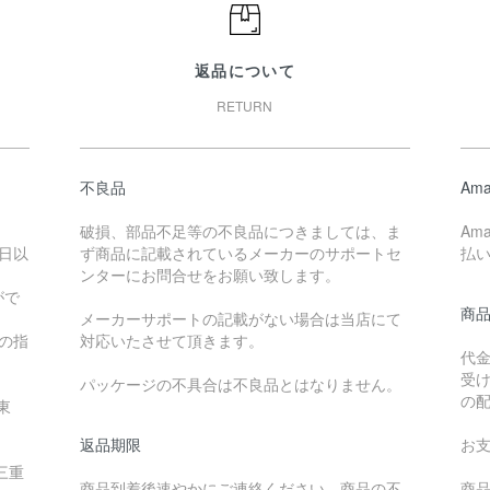
返品について
RETURN
不良品
Ama
破損、部品不足等の不良品につきましては、ま
Am
日以
ず商品に記載されているメーカーのサポートセ
払
ンターにお問合せをお願い致します。
がで
商
メーカーサポートの記載がない場合は当店にて
降の指
対応いたさせて頂きます。
代
受
パッケージの不具合は不良品とはなりません。
の
東
返品期限
お
三重
商品到着後速やかにご連絡ください。商品の不
商品