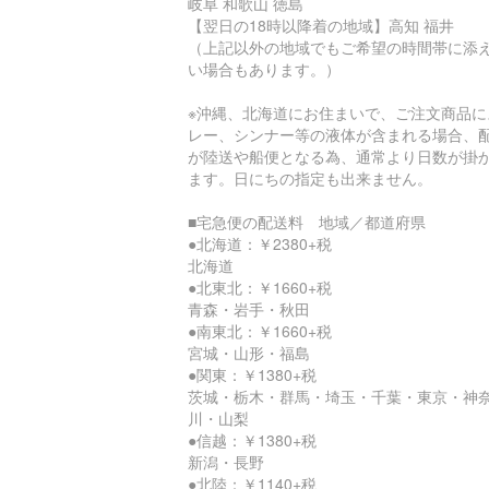
岐阜 和歌山 徳島
【翌日の18時以降着の地域】高知 福井
（上記以外の地域でもご希望の時間帯に添
い場合もあります。）
※沖縄、北海道にお住まいで、ご注文商品に
レー、シンナー等の液体が含まれる場合、
が陸送や船便となる為、通常より日数が掛
ます。日にちの指定も出来ません。
■宅急便の配送料 地域／都道府県
●北海道：￥2380+税
北海道
●北東北：￥1660+税
青森・岩手・秋田
●南東北：￥1660+税
宮城・山形・福島
●関東：￥1380+税
茨城・栃木・群馬・埼玉・千葉・東京・神
川・山梨
●信越：￥1380+税
新潟・長野
●北陸：￥1140+税