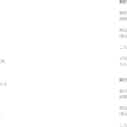
郵貯
郵
総
商品
(振
ご
※
児島
セ
銀行
りま
銀
総
商品
(振
す。
ご