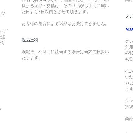
良よる返品・交換は、その商品がお手元に届い
た日より7日以内とさせて頂きます。
えな
ク
お客様の都合による返品はお受けできません。
スプ
配達
返品送料
ク
かり
利
誤配送、不良品に該当する場合は当方で負担い
●V
たします。
●J
※
い
※
ま
ク
払
奈
商品