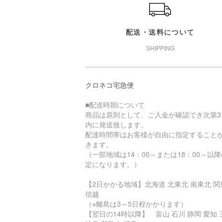
配送・送料について
SHIPPING
クロネコ宅急便
■配送時期について
商品は原則として、ご入金が確認でき次第3
内に発送致します。
配達時間帯はお客様が自由に指定すること
きます。
（一部地域は14：00～または18：00～以
定になります。）
【2日かかる地域】北海道 北東北 南東北 関
信越
（※離島は3～5日程かかります）
【翌日の14時以降】 富山 石川 静岡 愛知 