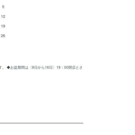
5
12
19
26
ます。 ◆お盆期間は〈9日から16日〉19：00閉店とさ