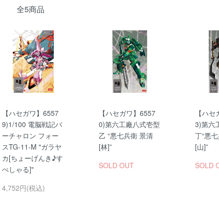
全5商品
【ハセガワ】6557
【ハセガワ】6557
【ハセガ
9)1/100 電脳戦記バ
0)第六工廠八式壱型
3)第
ーチャロン フォー
乙 “悪七兵衛 景清
丁“悪七
スTG-11-M "ガラヤ
[林]”
[山]”
カ[ちょーげんき♪す
SOLD OUT
SOLD 
ぺしゃる]"
4,752円(税込)