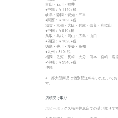
富山・石川・福井
●中部：￥1140+税
岐阜・静岡・愛知・三重
●関西：￥1020+税
滋賀・京都・大阪・兵庫・奈良・和歌山
●中国：￥910+税
鳥取・島根・岡山・広島・山口
●四国：￥1020+税
徳島・香川・愛媛・高知
●九州：810+税
福岡・佐賀・長崎・大分・熊本・宮崎・鹿
●沖縄：￥2340+税
沖縄
※一部大型商品は個別配送料をいただいてお
す。
店頭受け取り
ホビーボックス福岡井尻店での受け取りで