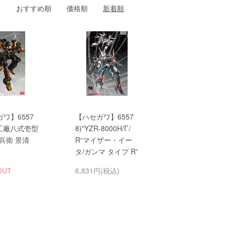
おすすめ順
価格順
新着順
ワ】6557
【ハセガワ】6557
六工廠八式壱型
8)"YZR-8000H/Γ/
兵衛 景清
R“マイザー・イー
タ/ガンマ タイプ R”
OUT
6,831円(税込)