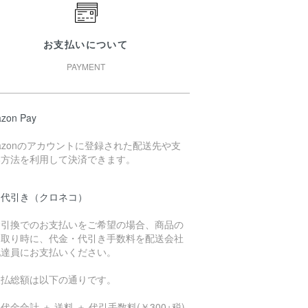
お支払いについて
PAYMENT
zon Pay
azonのアカウントに登録された配送先や支
い方法を利用して決済できます。
品代引き（クロネコ）
金引換でのお支払いをご希望の場合、商品の
け取り時に、代金・代引き手数料を配送会社
配達員にお支払いください。
支払総額は以下の通りです。
代金合計 ＋ 送料 ＋ 代引手数料(￥300+税)