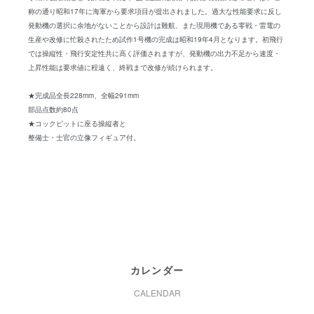
称の通り昭和17年に海軍から要求項目が提出されました。過大な性能要求に反し
発動機の選択に余地がないことから設計は難航、また現用機である零戦・雷電の
生産や改修に忙殺されたため試作1号機の完成は昭和19年4月となります。初飛行
では操縦性・飛行安定性共に高く評価されますが、発動機の出力不足から速度・
上昇性能は要求値に程遠く、終戦まで改修が続けられます。
★完成品全長228mm、全幅291mm
部品点数約80点
★コックピットに座る操縦者と
整備士・士官の立像フィギュア付。
カレンダー
CALENDAR