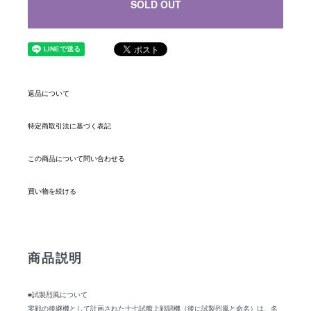
SOLD OUT
返品について
特定商取引法に基づく表記
この商品について問い合わせる
買い物を続ける
商品説明
■試製烈風について
零戦の後継機として計画された十七試艦上戦闘機（後に試製烈風と命名）は、名