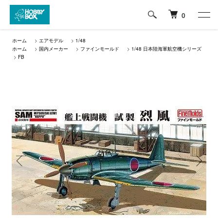
0
ホーム
>
エアモデル
>
1/48
ホーム
>
国内メーカー
>
ファインモールド
>
1/48 日本陸海軍航空機シリーズ
>
FB