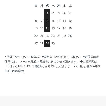
日
月
火
水
木
金
土
1
2
3
4
5
6
7
8
9
10
11
12
13
14
15
16
17
18
19
20
21
22
23
24
25
26
27
28
29
30
■平日（AM11:00～PM8:00）■日祝日（AM10:30～PM8:00） ■火曜日は定
休日です。 メールの返信・発送をお休みさせて頂きます。 ◆お盆期間は
〈9日から16日〉19：00閉店とさせていただきます。 ■元日はお休み ■年末
年始は短縮営業