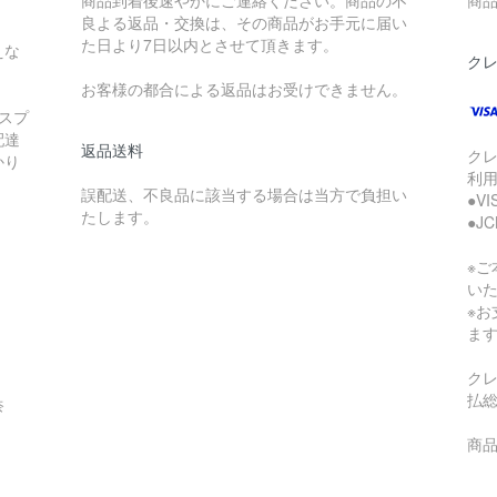
商品到着後速やかにご連絡ください。商品の不
商品
良よる返品・交換は、その商品がお手元に届い
た日より7日以内とさせて頂きます。
えな
ク
お客様の都合による返品はお受けできません。
スプ
配達
返品送料
ク
かり
利
誤配送、不良品に該当する場合は当方で負担い
●V
たします。
●J
※
い
※
ま
ク
払
奈
商品