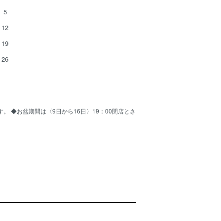
5
12
19
26
ます。 ◆お盆期間は〈9日から16日〉19：00閉店とさ