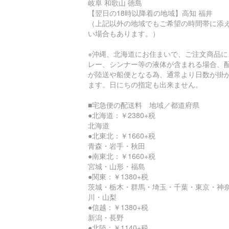
岐阜 和歌山 徳島
【翌日の18時以降着の地域】高知 福井
（上記以外の地域でもご希望の時間帯に添
い場合もあります。）
※沖縄、北海道にお住まいで、ご注文商品に
レー、シンナー等の液体が含まれる場合、
が陸送や船便となる為、通常より日数が掛
ます。日にちの指定も出来ません。
■宅急便の配送料 地域／都道府県
●北海道：￥2380+税
北海道
●北東北：￥1660+税
青森・岩手・秋田
●南東北：￥1660+税
宮城・山形・福島
●関東：￥1380+税
茨城・栃木・群馬・埼玉・千葉・東京・神
川・山梨
●信越：￥1380+税
新潟・長野
●北陸：￥1140+税