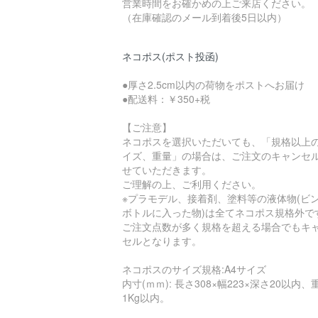
営業時間をお確かめの上ご来店ください。
（在庫確認のメール到着後5日以内）
ネコポス(ポスト投函)
●厚さ2.5cm以内の荷物をポストへお届け
●配送料：￥350+税
【ご注意】
ネコポスを選択いただいても、「規格以上
イズ、重量」の場合は、ご注文のキャンセ
せていただきます。
ご理解の上、ご利用ください。
※プラモデル、接着剤、塗料等の液体物(ビ
ボトルに入った物)は全てネコポス規格外で
ご注文点数が多く規格を超える場合でもキ
セルとなります。
ネコポスのサイズ規格:A4サイズ
内寸(ｍｍ): 長さ308×幅223×深さ20以内、
1Kg以内。