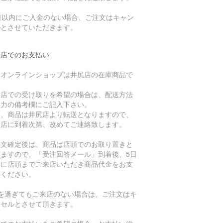
7日以内にご入金のない場合、ご注文はキャン
ルとさせていただきます。
来店でのお支払い
、オンラインショップは井尻店の在庫商品で
。
倉店での受け取りを希望の場合は、配送方法
入力の備考欄にご記入下さい。
た、商品は井尻店より転送となりますので、
倉店に到着次第、改めてご連絡致します。
注文確定後は、商品は店頭でのお取り置きと
りますので、「受注回答メール」到着後、5日
内に店頭までご来店いただき商品代金をお支
いください。
日を過ぎてもご来店のない場合は、ご注文はキ
ンセルとさせて頂きます。