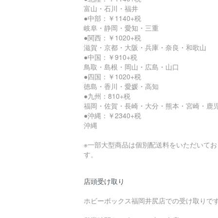
富山・石川・福井
●中部：￥1140+税
岐阜・静岡・愛知・三重
●関西：￥1020+税
滋賀・京都・大阪・兵庫・奈良・和歌山
●中国：￥910+税
鳥取・島根・岡山・広島・山口
●四国：￥1020+税
徳島・香川・愛媛・高知
●九州：810+税
福岡・佐賀・長崎・大分・熊本・宮崎・鹿
●沖縄：￥2340+税
沖縄
※一部大型商品は個別配送料をいただいてお
す。
店頭受け取り
ホビーボックス福岡井尻店での受け取りで