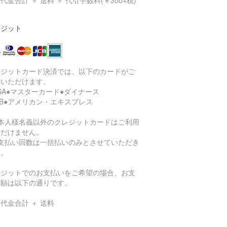
代金合計 ＋ 送料 ＋ 代引手数料(￥300+税)
レジット
レジットカード決済では、以下のカードがご
用いただけます。
ISA●マスターカード●ダイナース
CB●アメリカン・エキスプレス
ご本人様名義以外のクレジットカードはご利用
ただけません。
お支払い回数は一括払いのみとさせていただき
す。
レジットでのお支払いをご希望の場合、お支
総額は以下の通りです。
代金合計 ＋ 送料