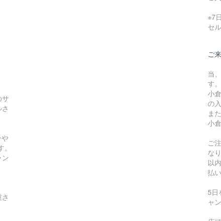
※
セ
ご
当
す
小
のサ
の
ルさ
ま
小
ンや
ご
す。
な
ャン
以
払
5
重さ
ャ