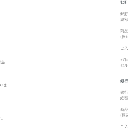
郵貯
郵
総
商品
(振
ご
※
児島
セ
銀行
りま
銀
総
商品
(振
す。
ご