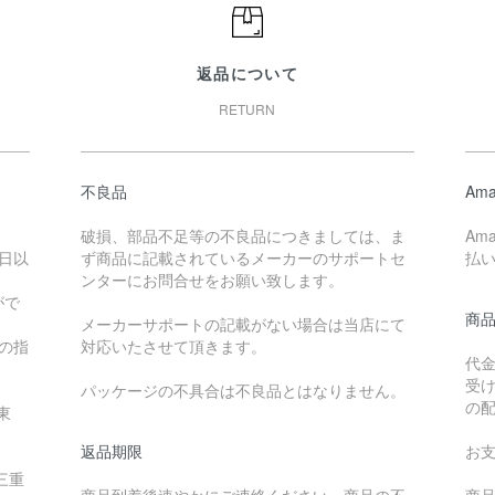
返品について
RETURN
不良品
Ama
破損、部品不足等の不良品につきましては、ま
Am
日以
ず商品に記載されているメーカーのサポートセ
払
ンターにお問合せをお願い致します。
がで
商
メーカーサポートの記載がない場合は当店にて
降の指
対応いたさせて頂きます。
代
受
パッケージの不具合は不良品とはなりません。
の
東
返品期限
お
三重