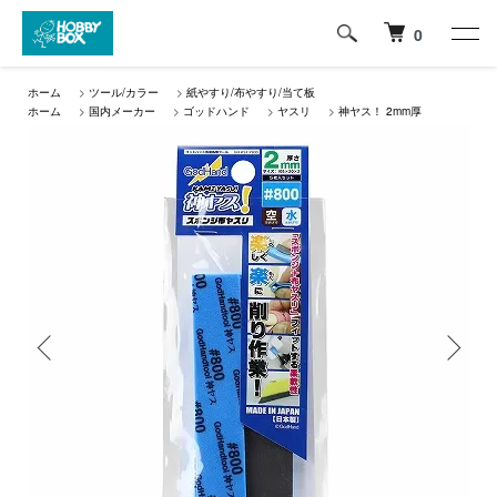
0
ホーム
>
ツール/カラー
>
紙やすり/布やすり/当て板
ホーム
>
国内メーカー
>
ゴッドハンド
>
ヤスリ
>
神ヤス！ 2mm厚