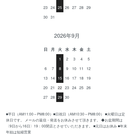
23
24
25
26
27
28
29
30
31
2026年9月
日
月
火
水
木
金
土
1
2
3
4
5
6
7
8
9
10
11
12
13
14
15
16
17
18
19
20
21
22
23
24
25
26
27
28
29
30
■平日（AM11:00～PM8:00）■日祝日（AM10:30～PM8:00） ■火曜日は定
休日です。 メールの返信・発送をお休みさせて頂きます。 ◆お盆期間は
〈9日から16日〉19：00閉店とさせていただきます。 ■元日はお休み ■年末
年始は短縮営業