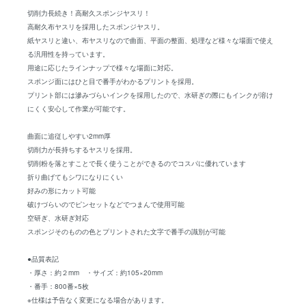
切削力長続き！高耐久スポンジヤスリ！
高耐久布ヤスリを採用したスポンジヤスリ。
紙ヤスリと違い、布ヤスリなので曲面、平面の整面、処理など様々な場面で使え
る汎用性を持っています。
用途に応じたラインナップで様々な場面に対応。
スポンジ面にはひと目で番手がわかるプリントを採用。
プリント部には滲みづらいインクを採用したので、水研ぎの際にもインクが溶け
にくく安心して作業が可能です。
曲面に追従しやすい2mm厚
切削力が長持ちするヤスリを採用。
切削粉を落とすことで長く使うことができるのでコスパに優れています
折り曲げてもシワになりにくい
好みの形にカット可能
破けづらいのでピンセットなどでつまんで使用可能
空研ぎ、水研ぎ対応
スポンジそのものの色とプリントされた文字で番手の識別が可能
●品質表記
・厚さ：約２mm ・サイズ：約105×20mm
・番手：800番×5枚
※仕様は予告なく変更になる場合があります。