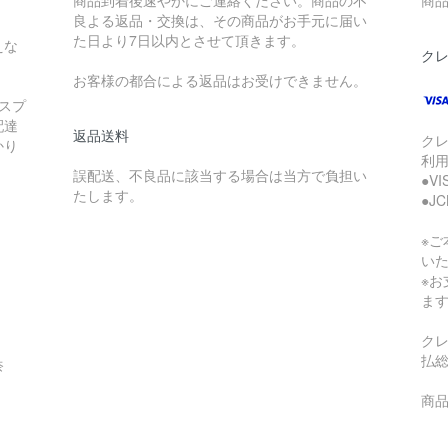
商品到着後速やかにご連絡ください。商品の不
商品
良よる返品・交換は、その商品がお手元に届い
た日より7日以内とさせて頂きます。
えな
ク
お客様の都合による返品はお受けできません。
スプ
配達
返品送料
ク
かり
利
誤配送、不良品に該当する場合は当方で負担い
●V
たします。
●J
※
い
※
ま
ク
払
奈
商品