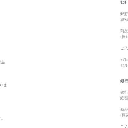
郵貯
郵
総
商品
(振
ご
※
児島
セ
銀行
りま
銀
総
商品
(振
す。
ご