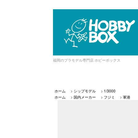
福岡のプラモデル専門店 ホビーボックス
ホーム
>
シップモデル
>
1/3000
ホーム
>
国内メーカー
>
フジミ
>
軍港