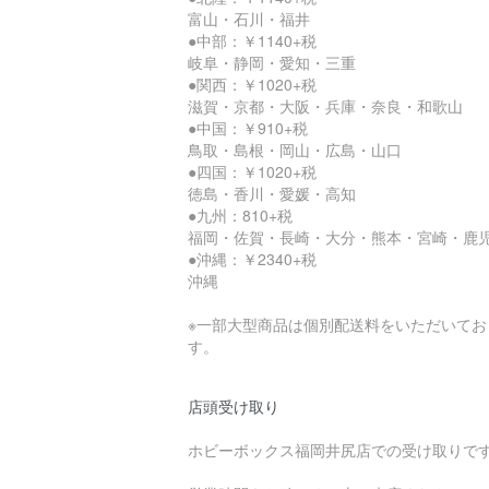
富山・石川・福井
●中部：￥1140+税
岐阜・静岡・愛知・三重
●関西：￥1020+税
滋賀・京都・大阪・兵庫・奈良・和歌山
●中国：￥910+税
鳥取・島根・岡山・広島・山口
●四国：￥1020+税
徳島・香川・愛媛・高知
●九州：810+税
福岡・佐賀・長崎・大分・熊本・宮崎・鹿
●沖縄：￥2340+税
沖縄
※一部大型商品は個別配送料をいただいてお
す。
店頭受け取り
ホビーボックス福岡井尻店での受け取りで