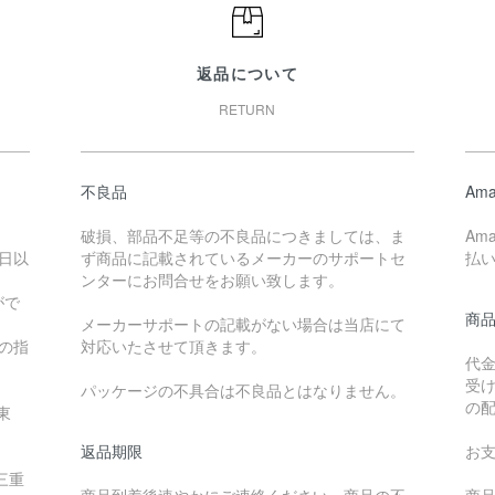
返品について
RETURN
不良品
Ama
破損、部品不足等の不良品につきましては、ま
Am
日以
ず商品に記載されているメーカーのサポートセ
払
ンターにお問合せをお願い致します。
がで
商
メーカーサポートの記載がない場合は当店にて
降の指
対応いたさせて頂きます。
代
受
パッケージの不具合は不良品とはなりません。
の
東
返品期限
お
三重