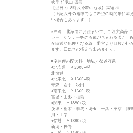
岐阜 和歌山 徳島
【翌日の18時以降着の地域】高知 福井
（上記以外の地域でもご希望の時間帯に添
い場合もあります。）
※沖縄、北海道にお住まいで、ご注文商品に
レー、シンナー等の液体が含まれる場合、
が陸送や船便となる為、通常より日数が掛
ます。日にちの指定も出来ません。
■宅急便の配送料 地域／都道府県
●北海道：￥2380+税
北海道
●北東北：￥1660+税
青森・岩手・秋田
●南東北：￥1660+税
宮城・山形・福島
●関東：￥1380+税
茨城・栃木・群馬・埼玉・千葉・東京・神
川・山梨
●信越：￥1380+税
新潟・長野
●北陸：￥1140+税