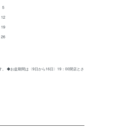
5
12
19
26
ます。 ◆お盆期間は〈9日から16日〉19：00閉店とさ