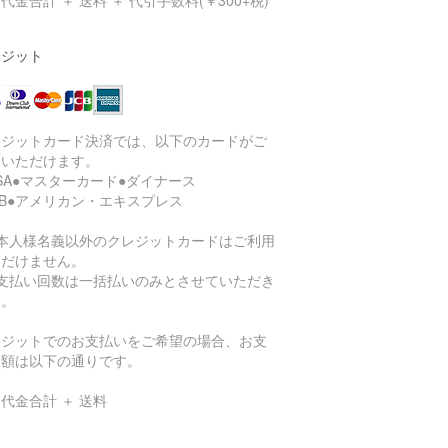
代金合計 ＋ 送料 ＋ 代引手数料(￥300+税)
レジット
レジットカード決済では、以下のカードがご
用いただけます。
ISA●マスターカード●ダイナース
CB●アメリカン・エキスプレス
ご本人様名義以外のクレジットカードはご利用
ただけません。
お支払い回数は一括払いのみとさせていただき
す。
レジットでのお支払いをご希望の場合、お支
総額は以下の通りです。
代金合計 ＋ 送料