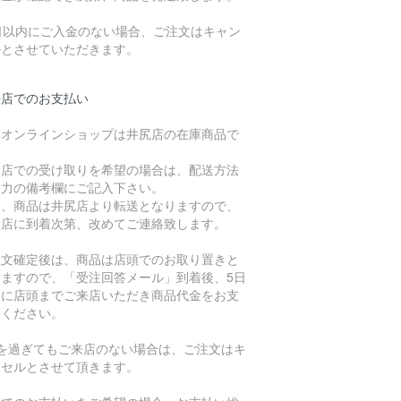
7日以内にご入金のない場合、ご注文はキャン
ルとさせていただきます。
来店でのお支払い
、オンラインショップは井尻店の在庫商品で
。
倉店での受け取りを希望の場合は、配送方法
入力の備考欄にご記入下さい。
た、商品は井尻店より転送となりますので、
倉店に到着次第、改めてご連絡致します。
注文確定後は、商品は店頭でのお取り置きと
りますので、「受注回答メール」到着後、5日
内に店頭までご来店いただき商品代金をお支
いください。
日を過ぎてもご来店のない場合は、ご注文はキ
ンセルとさせて頂きます。