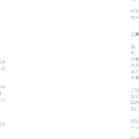
※
セ
ご
当
す
小
のサ
の
ルさ
ま
小
ンや
ご
す。
な
ャン
以
払
5
重さ
ャ