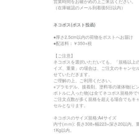
営業時間をお確かめの上ご来店ください。
（在庫確認のメール到着後5日以内）
ネコポス(ポスト投函)
●厚さ2.5cm以内の荷物をポストへお届け
●配送料：￥350+税
【ご注意】
ネコポスを選択いただいても、「規格以上
イズ、重量」の場合は、ご注文のキャンセ
せていただきます。
ご理解の上、ご利用ください。
※プラモデル、接着剤、塗料等の液体物(ビ
ボトルに入った物)は全てネコポス規格外で
ご注文点数が多く規格を超える場合でもキ
セルとなります。
ネコポスのサイズ規格:A4サイズ
内寸(ｍｍ): 長さ308×幅223×深さ20以内、
1Kg以内。