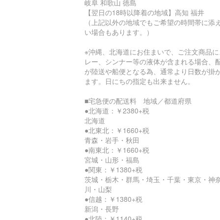
岐阜 和歌山 徳島
【翌日の18時以降着の地域】高知 福井
（上記以外の地域でもご希望の時間帯に添
い場合もあります。）
※沖縄、北海道にお住まいで、ご注文商品に
レー、シンナー等の液体が含まれる場合、
が陸送や船便となる為、通常より日数が掛
ます。日にちの指定も出来ません。
■宅急便の配送料 地域／都道府県
●北海道：￥2380+税
北海道
●北東北：￥1660+税
青森・岩手・秋田
●南東北：￥1660+税
宮城・山形・福島
●関東：￥1380+税
茨城・栃木・群馬・埼玉・千葉・東京・神
川・山梨
●信越：￥1380+税
新潟・長野
●北陸：￥1140+税