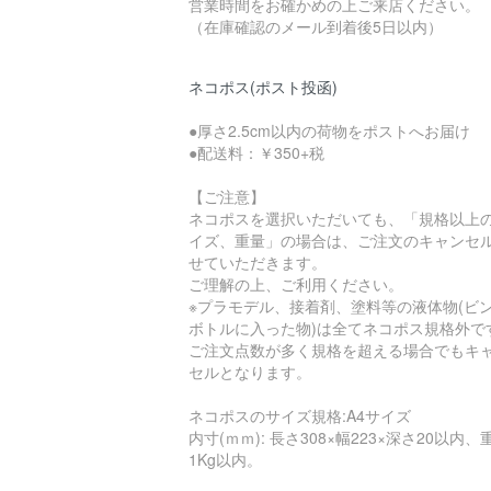
営業時間をお確かめの上ご来店ください。
（在庫確認のメール到着後5日以内）
ネコポス(ポスト投函)
●厚さ2.5cm以内の荷物をポストへお届け
●配送料：￥350+税
【ご注意】
ネコポスを選択いただいても、「規格以上
イズ、重量」の場合は、ご注文のキャンセ
せていただきます。
ご理解の上、ご利用ください。
※プラモデル、接着剤、塗料等の液体物(ビ
ボトルに入った物)は全てネコポス規格外で
ご注文点数が多く規格を超える場合でもキ
セルとなります。
ネコポスのサイズ規格:A4サイズ
内寸(ｍｍ): 長さ308×幅223×深さ20以内、
1Kg以内。