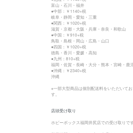
富山・石川・福井
●中部：￥1140+税
岐阜・静岡・愛知・三重
●関西：￥1020+税
滋賀・京都・大阪・兵庫・奈良・和歌山
●中国：￥910+税
鳥取・島根・岡山・広島・山口
●四国：￥1020+税
徳島・香川・愛媛・高知
●九州：810+税
福岡・佐賀・長崎・大分・熊本・宮崎・鹿
●沖縄：￥2340+税
沖縄
※一部大型商品は個別配送料をいただいてお
す。
店頭受け取り
ホビーボックス福岡井尻店での受け取りで