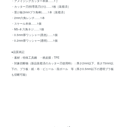
・アメイジングカッター本体……1丁
・カッター刃(特専黒刃(小))……1枚［装着済］
・受け板(3mmプラ角棒)……1本［装着済］
・2mm六角レンチ……1本
・スケール本体……1個
・M3×8 六角ネジ……1個
・0.5mm厚ワッシャー(黒色)……1個
・0.2mm厚ワッシャー(透明)……1個
●品質表記
・素材：特殊工具鋼 ・柄皮膜：TPE
・対象切断物（新品装着済のカッター刃使用時）：厚さ2mm以下、長さ75mm以
下の、プラ板・紙・布・ビニール・段ボール 等（厚さ0.5mm以下の透明プラ板
も切断可能）