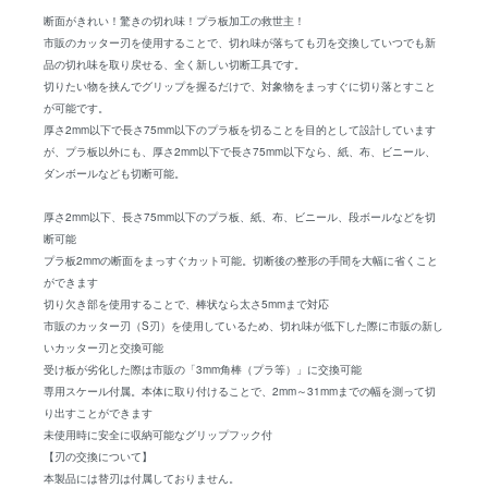
断面がきれい！驚きの切れ味！プラ板加工の救世主！
市販のカッター刃を使用することで、切れ味が落ちても刃を交換していつでも新
品の切れ味を取り戻せる、全く新しい切断工具です。
切りたい物を挟んでグリップを握るだけで、対象物をまっすぐに切り落とすこと
が可能です。
厚さ2mm以下で長さ75mm以下のプラ板を切ることを目的として設計しています
が、プラ板以外にも、厚さ2mm以下で長さ75mm以下なら、紙、布、ビニール、
ダンボールなども切断可能。
厚さ2mm以下、長さ75mm以下のプラ板、紙、布、ビニール、段ボールなどを切
断可能
プラ板2mmの断面をまっすぐカット可能。切断後の整形の手間を大幅に省くこと
ができます
切り欠き部を使用することで、棒状なら太さ5mmまで対応
市販のカッター刃（S刃）を使用しているため、切れ味が低下した際に市販の新し
いカッター刃と交換可能
受け板が劣化した際は市販の「3mm角棒（プラ等）」に交換可能
専用スケール付属。本体に取り付けることで、2mm～31mmまでの幅を測って切
り出すことができます
未使用時に安全に収納可能なグリップフック付
【刃の交換について】
本製品には替刃は付属しておりません。