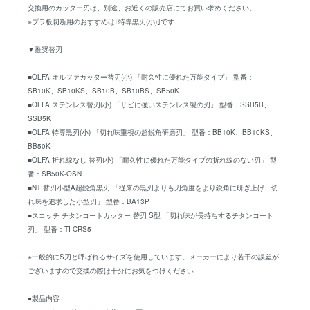
交換用のカッター刃は、別途、お近くの販売店にてお買い求めください。
※プラ板切断用のおすすめは｢特専黒刃(小)｣です
▼推奨替刃
■OLFA オルファカッター替刃(小) 「耐久性に優れた万能タイプ」 型番：
SB10K、SB10KS、SB10B、SB10BS、SB50K
■OLFA ステンレス替刃(小) 「サビに強いステンレス製の刃」 型番：SSB5B、
SSB5K
■OLFA 特専黒刃(小) 「切れ味重視の超鋭角研磨刃」 型番：BB10K、BB10KS、
BB50K
■OLFA 折れ線なし 替刃(小) 「耐久性に優れた万能タイプの折れ線のない刃」 型
番：SB50K-OSN
■NT 替刃小型A超鋭角黒刃 「従来の黒刃よりも刃角度をより鋭角に研ぎ上げ、切
れ味を追求した小型刃」 型番：BA13P
■スコッチ チタンコートカッター 替刃 S型 「切れ味が長持ちするチタンコート
刃」 型番：TI-CRS5
※一般的にS刃と呼ばれるサイズを使用しています。メーカーにより若干の誤差が
ございますので交換の際は十分にお気をつけください
●製品内容