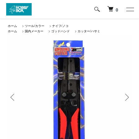
0
ホーム
>
ツール/カラー
>
ナイフ/ノコ
ホーム
>
国内メーカー
>
ゴッドハンド
>
カッター/ハサミ