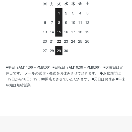
日
月
火
水
木
金
土
1
2
3
4
5
6
7
8
9
10
11
12
13
14
15
16
17
18
19
20
21
22
23
24
25
26
27
28
29
30
■平日（AM11:00～PM8:00）■日祝日（AM10:30～PM8:00） ■火曜日は定
休日です。 メールの返信・発送をお休みさせて頂きます。 ◆お盆期間は
〈9日から16日〉19：00閉店とさせていただきます。 ■元日はお休み ■年末
年始は短縮営業