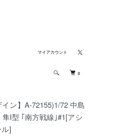
マイアカウント
0
ン】A-72155)1/72 中島
隼I型 ｢南方戦線｣#1[アシ
ル]