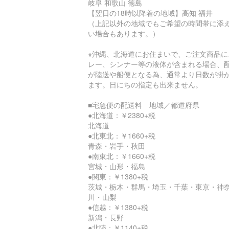
岐阜 和歌山 徳島
【翌日の18時以降着の地域】高知 福井
（上記以外の地域でもご希望の時間帯に添
い場合もあります。）
※沖縄、北海道にお住まいで、ご注文商品に
レー、シンナー等の液体が含まれる場合、
が陸送や船便となる為、通常より日数が掛
ます。日にちの指定も出来ません。
■宅急便の配送料 地域／都道府県
●北海道：￥2380+税
北海道
●北東北：￥1660+税
青森・岩手・秋田
●南東北：￥1660+税
宮城・山形・福島
●関東：￥1380+税
茨城・栃木・群馬・埼玉・千葉・東京・神
川・山梨
●信越：￥1380+税
新潟・長野
●北陸：￥1140+税