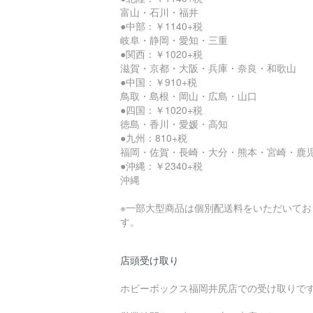
富山・石川・福井
●中部：￥1140+税
岐阜・静岡・愛知・三重
●関西：￥1020+税
滋賀・京都・大阪・兵庫・奈良・和歌山
●中国：￥910+税
鳥取・島根・岡山・広島・山口
●四国：￥1020+税
徳島・香川・愛媛・高知
●九州：810+税
福岡・佐賀・長崎・大分・熊本・宮崎・鹿
●沖縄：￥2340+税
沖縄
※一部大型商品は個別配送料をいただいてお
す。
店頭受け取り
ホビーボックス福岡井尻店での受け取りで