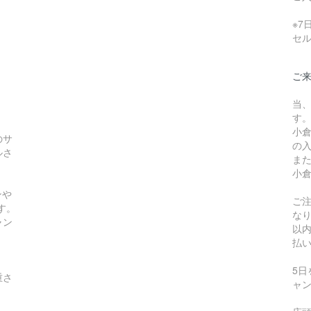
※
セ
ご
当
す
小
のサ
の
ルさ
ま
小
ンや
ご
す。
な
ャン
以
払
5
重さ
ャ