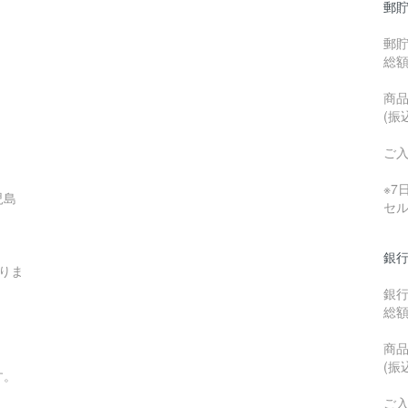
郵貯
郵
総
商品
(振
ご
※
児島
セ
銀行
りま
銀
総
商品
(振
す。
ご