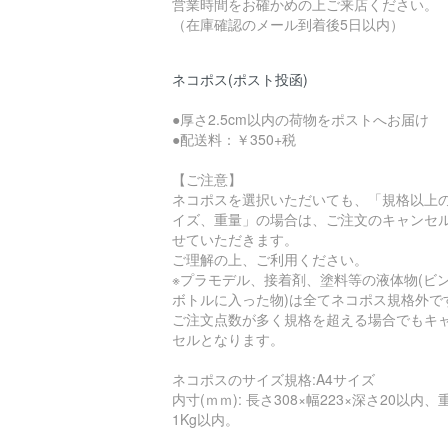
営業時間をお確かめの上ご来店ください。
（在庫確認のメール到着後5日以内）
ネコポス(ポスト投函)
●厚さ2.5cm以内の荷物をポストへお届け
●配送料：￥350+税
【ご注意】
ネコポスを選択いただいても、「規格以上
イズ、重量」の場合は、ご注文のキャンセ
せていただきます。
ご理解の上、ご利用ください。
※プラモデル、接着剤、塗料等の液体物(ビ
ボトルに入った物)は全てネコポス規格外で
ご注文点数が多く規格を超える場合でもキ
セルとなります。
ネコポスのサイズ規格:A4サイズ
内寸(ｍｍ): 長さ308×幅223×深さ20以内、
1Kg以内。