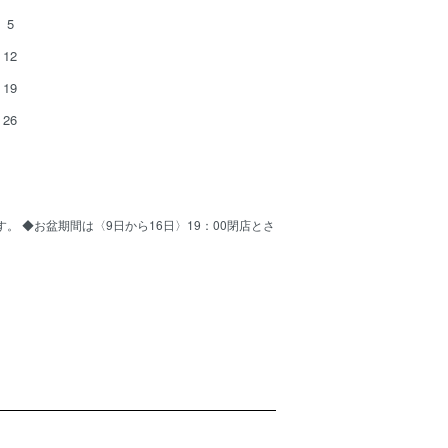
5
12
19
26
ます。 ◆お盆期間は〈9日から16日〉19：00閉店とさ