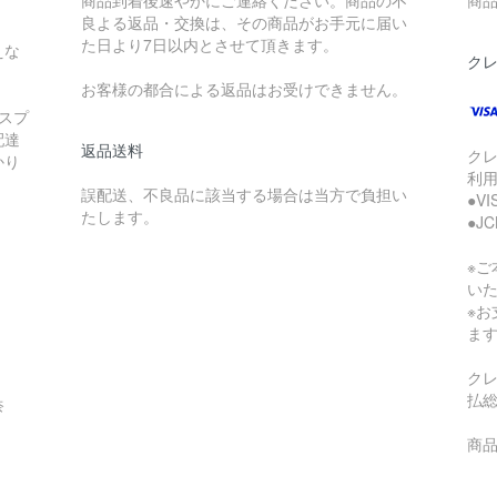
商品到着後速やかにご連絡ください。商品の不
商品
良よる返品・交換は、その商品がお手元に届い
た日より7日以内とさせて頂きます。
えな
ク
お客様の都合による返品はお受けできません。
スプ
配達
返品送料
ク
かり
利
誤配送、不良品に該当する場合は当方で負担い
●V
たします。
●J
※
い
※
ま
ク
払
奈
商品