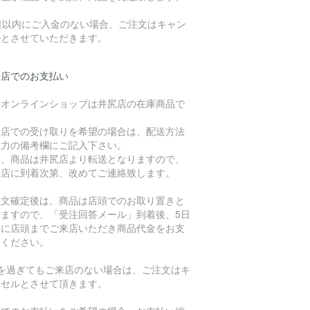
7日以内にご入金のない場合、ご注文はキャン
ルとさせていただきます。
来店でのお支払い
、オンラインショップは井尻店の在庫商品で
。
倉店での受け取りを希望の場合は、配送方法
入力の備考欄にご記入下さい。
た、商品は井尻店より転送となりますので、
倉店に到着次第、改めてご連絡致します。
注文確定後は、商品は店頭でのお取り置きと
りますので、「受注回答メール」到着後、5日
内に店頭までご来店いただき商品代金をお支
いください。
日を過ぎてもご来店のない場合は、ご注文はキ
ンセルとさせて頂きます。