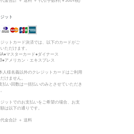
代金合計 ＋ 送料 ＋ 代引手数料(￥300+税)
レジット
レジットカード決済では、以下のカードがご
用いただけます。
ISA●マスターカード●ダイナース
CB●アメリカン・エキスプレス
ご本人様名義以外のクレジットカードはご利用
ただけません。
お支払い回数は一括払いのみとさせていただき
す。
レジットでのお支払いをご希望の場合、お支
総額は以下の通りです。
代金合計 ＋ 送料