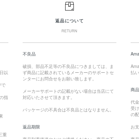
返品について
RETURN
不良品
Ama
破損、部品不足等の不良品につきましては、ま
Am
日以
ず商品に記載されているメーカーのサポートセ
払
ンターにお問合せをお願い致します。
がで
商
メーカーサポートの記載がない場合は当店にて
降の指
対応いたさせて頂きます。
代
受
パッケージの不具合は不良品とはなりません。
の
東
返品期限
お
三重