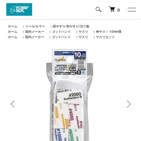
0
ホーム
>
ツール/カラー
>
紙やすり/布やすり/当て板
ホーム
>
国内メーカー
>
ゴッドハンド
>
ヤスリ
>
神ヤス！ 10mm厚
ホーム
>
国内メーカー
>
ゴッドハンド
>
ヤスリ
>
ヤスリセット