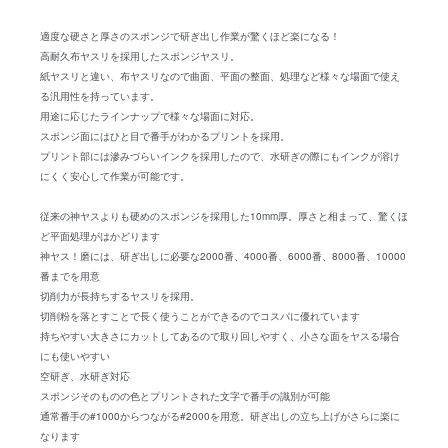
適度な硬さと厚さのスポンジで研ぎ出し作業が驚くほど楽になる！
高耐久布ヤスリを採用したスポンジヤスリ。
紙ヤスリと違い、布ヤスリなので曲面、平面の整面、処理など様々な場面で使え
る汎用性を持っています。
用途に応じたラインナップで様々な場面に対応。
スポンジ面にはひと目で番手がわかるプリントを採用。
プリント部には滲みづらいインクを採用したので、水研ぎの際にもインクが溶け
にくく安心して作業が可能です。
従来の神ヤスよりも硬めのスポンジを採用した10mm厚。厚さと相まって、驚くほ
ど平面処理がはかどります
神ヤス！磨には、研ぎ出しに必要な2000番、4000番、6000番、8000番、10000
番までを用意
切削力が長持ちするヤスリを採用。
切削粉を落とすことで長く使うことができるのでコスパに優れています
持ちやすい大きさにカットしてあるので取り回しやすく、小さな面をヤスる場合
にも使いやすい
空研ぎ、水研ぎ対応
スポンジそのものの色とプリントされた文字で番手の識別が可能
通常番手の#1000からつながる#2000を用意。研ぎ出しの立ち上げがさらに楽に
なります