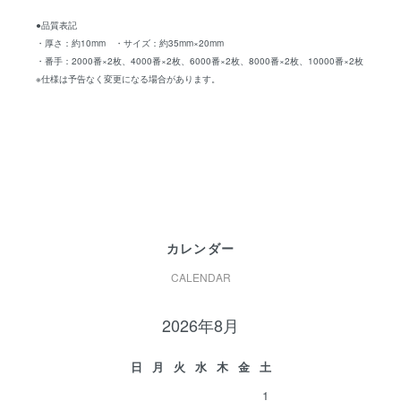
●品質表記
・厚さ：約10mm ・サイズ：約35mm×20mm
・番手：2000番×2枚、4000番×2枚、6000番×2枚、8000番×2枚、10000番×2枚
※仕様は予告なく変更になる場合があります。
カレンダー
CALENDAR
2026年8月
日
月
火
水
木
金
土
1