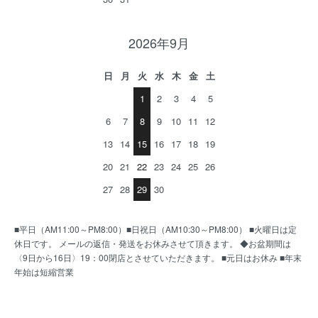
2026年9月
日
月
火
水
木
金
土
1
2
3
4
5
6
7
8
9
10
11
12
13
14
15
16
17
18
19
20
21
22
23
24
25
26
27
28
29
30
■平日（AM11:00～PM8:00）■日祝日（AM10:30～PM8:00） ■火曜日は定
休日です。 メールの返信・発送をお休みさせて頂きます。 ◆お盆期間は
〈9日から16日〉19：00閉店とさせていただきます。 ■元日はお休み ■年末
年始は短縮営業