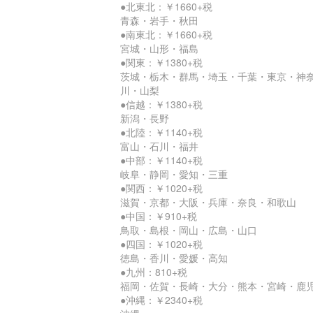
●北東北：￥1660+税
青森・岩手・秋田
●南東北：￥1660+税
宮城・山形・福島
●関東：￥1380+税
茨城・栃木・群馬・埼玉・千葉・東京・神
川・山梨
●信越：￥1380+税
新潟・長野
●北陸：￥1140+税
富山・石川・福井
●中部：￥1140+税
岐阜・静岡・愛知・三重
●関西：￥1020+税
滋賀・京都・大阪・兵庫・奈良・和歌山
●中国：￥910+税
鳥取・島根・岡山・広島・山口
●四国：￥1020+税
徳島・香川・愛媛・高知
●九州：810+税
福岡・佐賀・長崎・大分・熊本・宮崎・鹿
●沖縄：￥2340+税