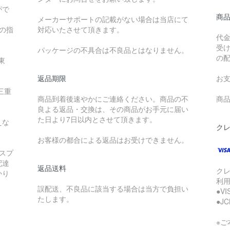
がで
商
メーカーサポートの記載がない場合は当店にて
降の指
対応いたさせて頂きます。
代
受
パッケージの不具合は不良品とはなりません。
の
東
返品期限
お
三重
商品到着後速やかにご連絡ください。商品の不
商品
良よる返品・交換は、その商品がお手元に届い
た日より7日以内とさせて頂きます。
えな
ク
お客様の都合による返品はお受けできません。
スプ
配達
返品送料
ク
かり
利
誤配送、不良品に該当する場合は当方で負担い
●V
たします。
●J
※