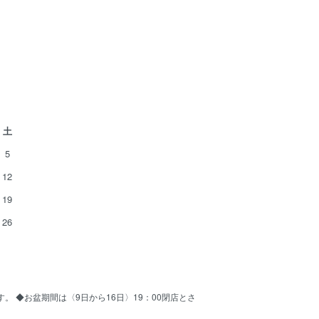
土
5
12
19
26
ます。 ◆お盆期間は〈9日から16日〉19：00閉店とさ