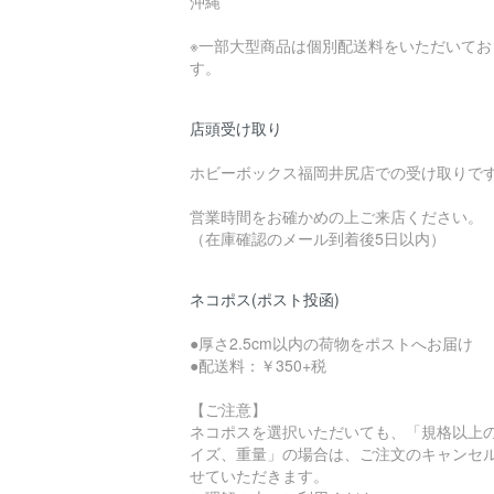
沖縄
※一部大型商品は個別配送料をいただいてお
す。
店頭受け取り
ホビーボックス福岡井尻店での受け取りで
営業時間をお確かめの上ご来店ください。
（在庫確認のメール到着後5日以内）
ネコポス(ポスト投函)
●厚さ2.5cm以内の荷物をポストへお届け
●配送料：￥350+税
【ご注意】
ネコポスを選択いただいても、「規格以上
イズ、重量」の場合は、ご注文のキャンセ
せていただきます。