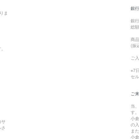
銀行
りま
銀
総
商品
(振
す。
ご
※
セ
ご
当
す
小
のサ
の
ルさ
ま
小