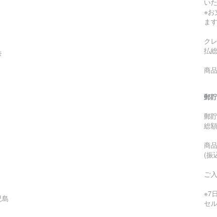
い
※
ま
ク
払
奈
商品
郵貯
郵
総
商品
(振
ご
※
児島
セ