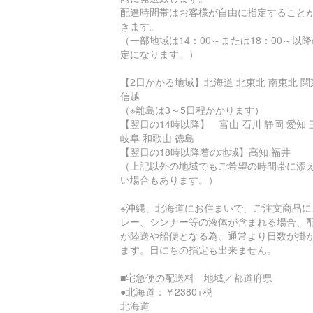
配達時間帯はお客様が自由に指定すること
きます。
（一部地域は14：00～または18：00～以
定になります。）
【2日かかる地域】北海道 北東北 南東北 関
信越
（※離島は3～5日程かかります）
【翌日の14時以降】 富山 石川 静岡 愛知 
岐阜 和歌山 徳島
【翌日の18時以降着の地域】高知 福井
（上記以外の地域でもご希望の時間帯に添
い場合もあります。）
※沖縄、北海道にお住まいで、ご注文商品に
レー、シンナー等の液体が含まれる場合、
が陸送や船便となる為、通常より日数が掛
ます。日にちの指定も出来ません。
■宅急便の配送料 地域／都道府県
●北海道：￥2380+税
北海道