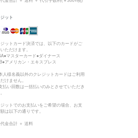
代金合計 ＋ 送料 ＋ 代引手数料(￥300+税)
レジット
レジットカード決済では、以下のカードがご
用いただけます。
ISA●マスターカード●ダイナース
CB●アメリカン・エキスプレス
ご本人様名義以外のクレジットカードはご利用
ただけません。
お支払い回数は一括払いのみとさせていただき
す。
レジットでのお支払いをご希望の場合、お支
総額は以下の通りです。
代金合計 ＋ 送料