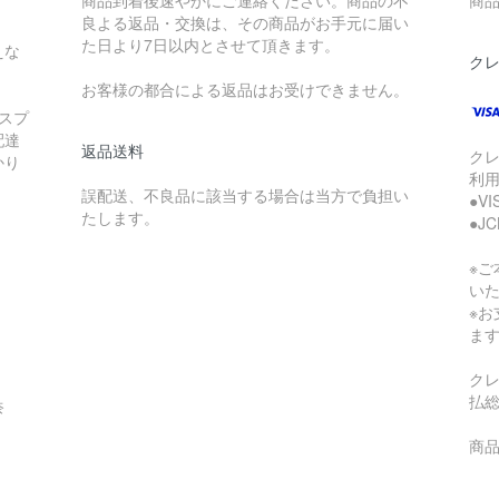
商品到着後速やかにご連絡ください。商品の不
商品
良よる返品・交換は、その商品がお手元に届い
た日より7日以内とさせて頂きます。
えな
ク
お客様の都合による返品はお受けできません。
スプ
配達
返品送料
ク
かり
利
誤配送、不良品に該当する場合は当方で負担い
●V
たします。
●J
※
い
※
ま
ク
払
奈
商品