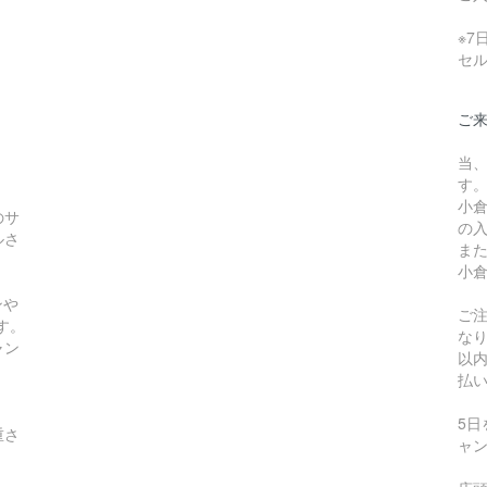
※
セ
ご
当
す
小
のサ
の
ルさ
ま
小
ンや
ご
す。
な
ャン
以
払
5
重さ
ャ