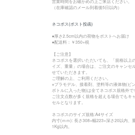
営業時間をお確かめの上ご来店ください。
（在庫確認のメール到着後5日以内）
ネコポス(ポスト投函)
●厚さ2.5cm以内の荷物をポストへお届け
●配送料：￥350+税
【ご注意】
ネコポスを選択いただいても、「規格以上
イズ、重量」の場合は、ご注文のキャンセ
せていただきます。
ご理解の上、ご利用ください。
※プラモデル、接着剤、塗料等の液体物(ビ
ボトルに入った物)は全てネコポス規格外で
ご注文点数が多く規格を超える場合でもキ
セルとなります。
ネコポスのサイズ規格:A4サイズ
内寸(ｍｍ): 長さ308×幅223×深さ20以内、
1Kg以内。