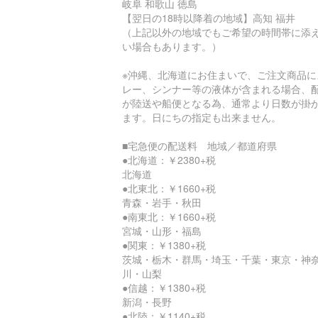
岐阜 和歌山 徳島
【翌日の18時以降着の地域】高知 福井
（上記以外の地域でもご希望の時間帯に添
い場合もあります。）
※沖縄、北海道にお住まいで、ご注文商品に
レー、シンナー等の液体が含まれる場合、
が陸送や船便となる為、通常より日数が掛
ます。日にちの指定も出来ません。
■宅急便の配送料 地域／都道府県
●北海道：￥2380+税
北海道
●北東北：￥1660+税
青森・岩手・秋田
●南東北：￥1660+税
宮城・山形・福島
●関東：￥1380+税
茨城・栃木・群馬・埼玉・千葉・東京・神
川・山梨
●信越：￥1380+税
新潟・長野
●北陸：￥1140+税