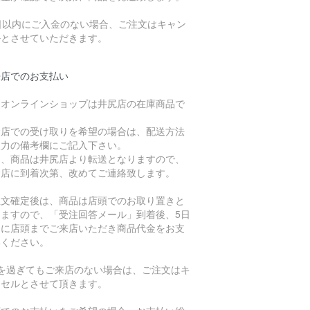
7日以内にご入金のない場合、ご注文はキャン
ルとさせていただきます。
来店でのお支払い
、オンラインショップは井尻店の在庫商品で
。
倉店での受け取りを希望の場合は、配送方法
入力の備考欄にご記入下さい。
た、商品は井尻店より転送となりますので、
倉店に到着次第、改めてご連絡致します。
注文確定後は、商品は店頭でのお取り置きと
りますので、「受注回答メール」到着後、5日
内に店頭までご来店いただき商品代金をお支
いください。
日を過ぎてもご来店のない場合は、ご注文はキ
ンセルとさせて頂きます。