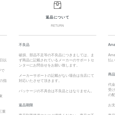
返品について
RETURN
不良品
Ama
破損、部品不足等の不良品につきましては、ま
Am
日以
ず商品に記載されているメーカーのサポートセ
払
ンターにお問合せをお願い致します。
がで
商
メーカーサポートの記載がない場合は当店にて
降の指
対応いたさせて頂きます。
代
受
パッケージの不具合は不良品とはなりません。
の
東
返品期限
お
三重