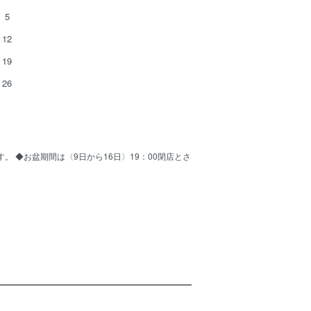
5
12
19
26
ます。 ◆お盆期間は〈9日から16日〉19：00閉店とさ