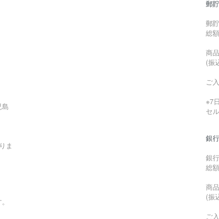
郵貯
郵
総
商品
(振
ご
※
児島
セ
銀行
りま
銀
総
商品
(振
す。
ご