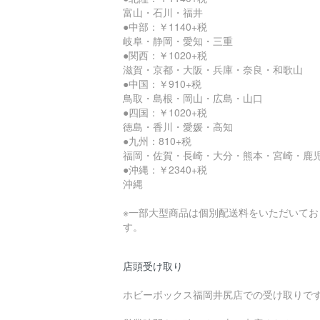
富山・石川・福井
●中部：￥1140+税
岐阜・静岡・愛知・三重
●関西：￥1020+税
滋賀・京都・大阪・兵庫・奈良・和歌山
●中国：￥910+税
鳥取・島根・岡山・広島・山口
●四国：￥1020+税
徳島・香川・愛媛・高知
●九州：810+税
福岡・佐賀・長崎・大分・熊本・宮崎・鹿
●沖縄：￥2340+税
沖縄
※一部大型商品は個別配送料をいただいてお
す。
店頭受け取り
ホビーボックス福岡井尻店での受け取りで