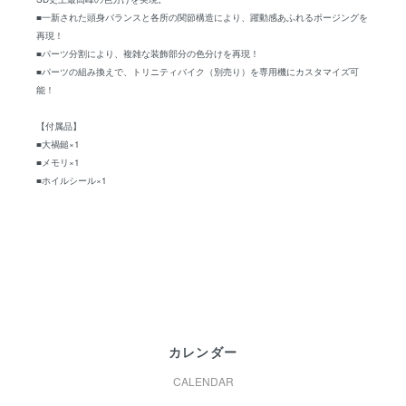
■一新された頭身バランスと各所の関節構造により、躍動感あふれるポージングを
再現！
■パーツ分割により、複雑な装飾部分の色分けを再現！
■パーツの組み換えで、トリニティバイク（別売り）を専用機にカスタマイズ可
能！
【付属品】
■大禍鎚×1
■メモリ×1
■ホイルシール×1
カレンダー
CALENDAR