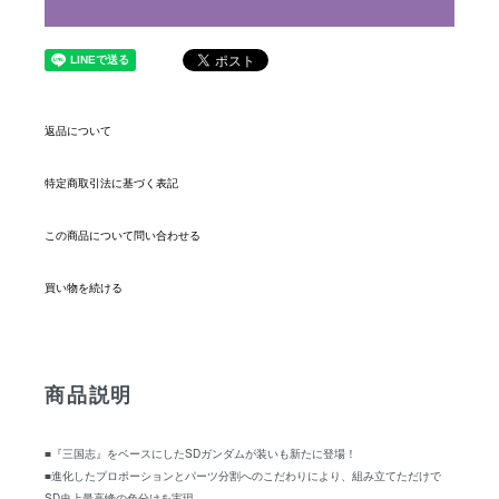
返品について
特定商取引法に基づく表記
この商品について問い合わせる
買い物を続ける
商品説明
■『三国志』をベースにしたSDガンダムが装いも新たに登場！
■進化したプロポーションとパーツ分割へのこだわりにより、組み立てただけで
SD史上最高峰の色分けを実現。