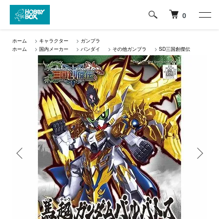
0
ホーム
>
キャラクター
>
ガンプラ
ホーム
>
国内メーカー
>
バンダイ
>
その他ガンプラ
>
SD三国創傑伝