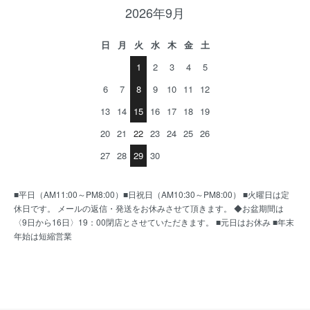
2026年9月
日
月
火
水
木
金
土
1
2
3
4
5
6
7
8
9
10
11
12
13
14
15
16
17
18
19
20
21
22
23
24
25
26
27
28
29
30
■平日（AM11:00～PM8:00）■日祝日（AM10:30～PM8:00） ■火曜日は定
休日です。 メールの返信・発送をお休みさせて頂きます。 ◆お盆期間は
〈9日から16日〉19：00閉店とさせていただきます。 ■元日はお休み ■年末
年始は短縮営業