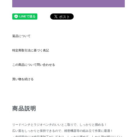
返品について
特定商取引法に基づく表記
この商品について問い合わせる
買い物を続ける
商品説明
リードペンチとラジオペンチのいいとこ取りで、しっかりと掴める！
広い面をしっかりと保持できるので、精密機器等の組み立て作業に最適！
・先端部分には綾目溝加工がしてあり、しっかり掴めて、しかも跡が残りにくい