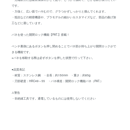
です。
・力強く、広い面でハサむので、グラつかずしっかりと掴んでくれます。
・抵抗などの精密機器や、プラモデルの細かいカスタマイズなど、部品の曲げ加
工などに適しています。
バネを使った開閉ロック機能【PAT.】搭載！
ペンチ裏側にあるボタンを押し閉めることでバネ部が持ち上がり開閉ロックがで
きる機能です。
※バネを移動する際は必ずボタンを押した状態で行って下さい。
●品質表記
・材質：ステンレス鋼 ・全長：約150mm ・重さ：約65g
・刃部硬度：HRC49～55 ・バネ構造：開閉ロック機能バネ（PAT.）
⚠警告
・非絶縁工具です。通電しているものには使用しないでください