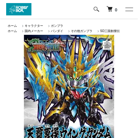
0
ホーム
>
キャラクター
>
ガンプラ
ホーム
>
国内メーカー
>
バンダイ
>
その他ガンプラ
>
SD三国創傑伝