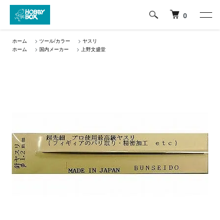
0
ホーム
>
ツール/カラー
>
ヤスリ
ホーム
>
国内メーカー
>
上野文盛堂