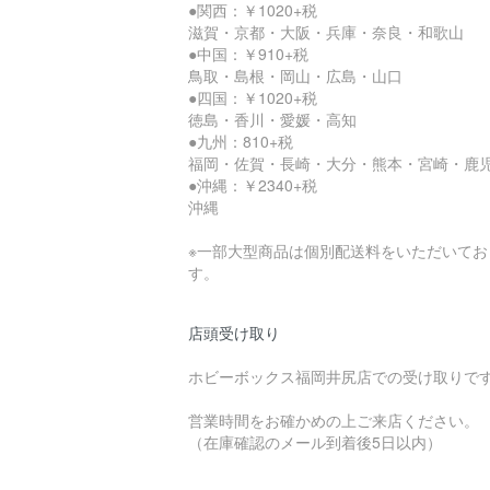
●関西：￥1020+税
滋賀・京都・大阪・兵庫・奈良・和歌山
●中国：￥910+税
鳥取・島根・岡山・広島・山口
●四国：￥1020+税
徳島・香川・愛媛・高知
●九州：810+税
福岡・佐賀・長崎・大分・熊本・宮崎・鹿
●沖縄：￥2340+税
沖縄
※一部大型商品は個別配送料をいただいてお
す。
店頭受け取り
ホビーボックス福岡井尻店での受け取りで
営業時間をお確かめの上ご来店ください。
（在庫確認のメール到着後5日以内）