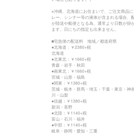
※沖縄、北海道にお住まいで、ご注文商品に
レー、シンナー等の液体が含まれる場合、
が陸送や船便となる為、通常より日数が掛
ます。日にちの指定も出来ません。
■宅急便の配送料 地域／都道府県
●北海道：￥2380+税
北海道
●北東北：￥1660+税
青森・岩手・秋田
●南東北：￥1660+税
宮城・山形・福島
●関東：￥1380+税
茨城・栃木・群馬・埼玉・千葉・東京・神
川・山梨
●信越：￥1380+税
新潟・長野
●北陸：￥1140+税
富山・石川・福井
●中部：￥1140+税
岐阜・静岡・愛知・三重