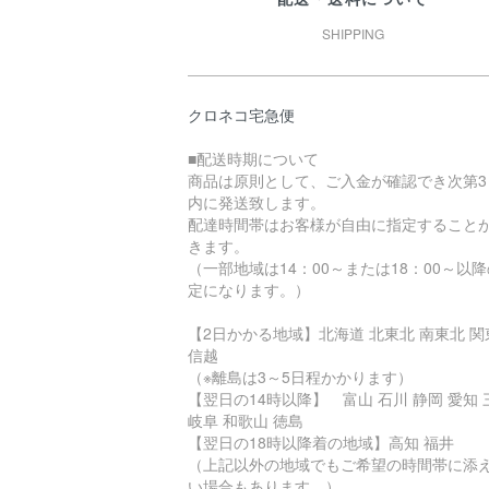
SHIPPING
クロネコ宅急便
■配送時期について
商品は原則として、ご入金が確認でき次第3
内に発送致します。
配達時間帯はお客様が自由に指定すること
きます。
（一部地域は14：00～または18：00～以
定になります。）
【2日かかる地域】北海道 北東北 南東北 関
信越
（※離島は3～5日程かかります）
【翌日の14時以降】 富山 石川 静岡 愛知 
岐阜 和歌山 徳島
【翌日の18時以降着の地域】高知 福井
（上記以外の地域でもご希望の時間帯に添
い場合もあります。）