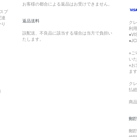
お客様の都合による返品はお受けできません。
スプ
配達
返品送料
ク
かり
利
誤配送、不良品に該当する場合は当方で負担い
●V
たします。
●J
※
い
※
ま
ク
払
奈
商品
郵貯
郵
総