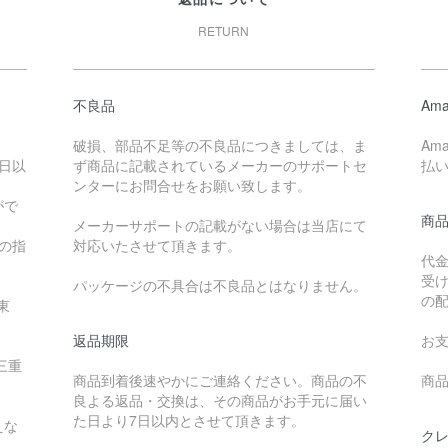
RETURN
不良品
Ama
破損、部品不足等の不良品につきましては、ま
Am
日以
ず商品に記載されているメーカーのサポートセ
払
ンターにお問合せをお願い致します。
がで
商
メーカーサポートの記載がない場合は当店にて
降の指
対応いたさせて頂きます。
代
受
パッケージの不具合は不良品とはなりません。
の
東
返品期限
お
三重
商品到着後速やかにご連絡ください。商品の不
商品
良よる返品・交換は、その商品がお手元に届い
た日より7日以内とさせて頂きます。
えな
ク