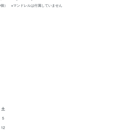
20個） ※マンドレルは付属していません
土
5
12