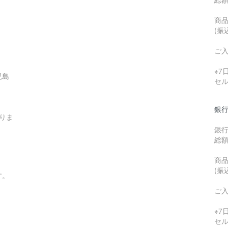
商品
(振
ご
※
児島
セ
銀行
りま
銀
総
商品
(振
す。
ご
※
セ