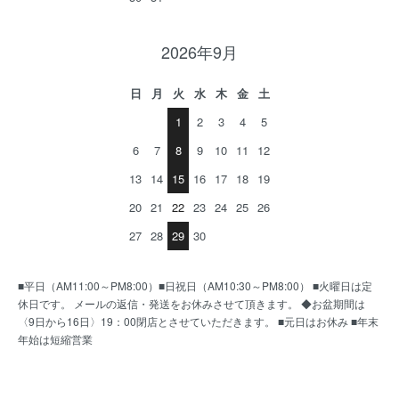
2026年9月
日
月
火
水
木
金
土
1
2
3
4
5
6
7
8
9
10
11
12
13
14
15
16
17
18
19
20
21
22
23
24
25
26
27
28
29
30
■平日（AM11:00～PM8:00）■日祝日（AM10:30～PM8:00） ■火曜日は定
休日です。 メールの返信・発送をお休みさせて頂きます。 ◆お盆期間は
〈9日から16日〉19：00閉店とさせていただきます。 ■元日はお休み ■年末
年始は短縮営業