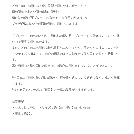
どの方向にも削れる！全方位型で削りやすい金ヤスリ！
面の調整や小さな面の追加に便利！
切れ味の鋭い刃(ブレード)を備えた、樹脂用のヤスリです。
プラ板(PS材)などの樹脂が簡単に削れていきます。
「ブレード」の名のとおり、切れ味の鋭い刃（ブレード）を備えているので、軽
い力で素早く削り出せます。
また、どの方向にも削れる特殊目打ちになっており、手のひらに収まるコンパク
トなサイズも相まって、自分の指先のように動かせる取り回しの良さも特長で
す。
高い切削力と取り回しの良さで、感覚的に削り出していくことができます。
｢中目｣は、荒削り後の面の調整や、形を作り込んでいく過程で使うと威力を発揮
します。
｢けずる刃｣シリーズの【荒目】と一緒の使用がおすすめです。
品質表記
・ヤスリ目：中目 ・サイズ：約40mm×約15mm×約4mm
・重量：約20g