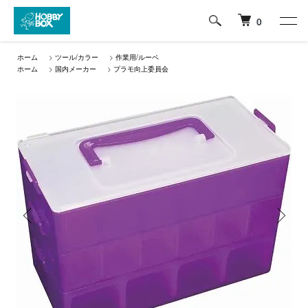
0
ホーム
>
ツール/カラー
>
作業用/ルーペ
ホーム
>
国内メーカー
>
プラモ向上委員会