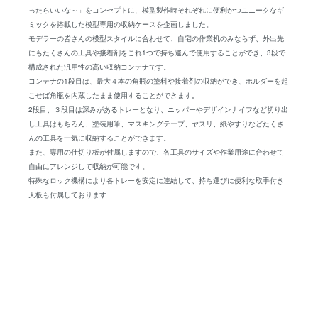
ったらいいな～」をコンセプトに、模型製作時それぞれに便利かつユニークなギ
ミックを搭載した模型専用の収納ケースを企画しました。
モデラーの皆さんの模型スタイルに合わせて、自宅の作業机のみならず、外出先
にもたくさんの工具や接着剤をこれ1つで持ち運んで使用することができ、3段で
構成された汎用性の高い収納コンテナです。
コンテナの1段目は、最大４本の角瓶の塗料や接着剤の収納ができ、ホルダーを起
こせば角瓶を内蔵したまま使用することができます。
2段目、３段目は深みがあるトレーとなり、ニッパーやデザインナイフなど切り出
し工具はもちろん、塗装用筆、マスキングテープ、ヤスリ、紙やすりなどたくさ
んの工具を一気に収納することができます。
また、専用の仕切り板が付属しますので、各工具のサイズや作業用途に合わせて
自由にアレンジして収納が可能です。
特殊なロック機構により各トレーを安定に連結して、持ち運びに便利な取手付き
天板も付属しております