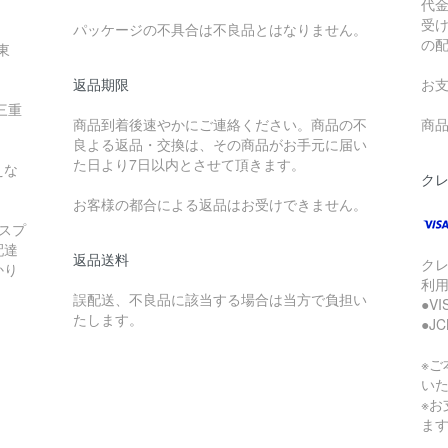
代
受
パッケージの不具合は不良品とはなりません。
の
東
返品期限
お
三重
商品到着後速やかにご連絡ください。商品の不
商品
良よる返品・交換は、その商品がお手元に届い
た日より7日以内とさせて頂きます。
えな
ク
お客様の都合による返品はお受けできません。
スプ
配達
返品送料
ク
かり
利
誤配送、不良品に該当する場合は当方で負担い
●V
たします。
●J
※
い
※
ま