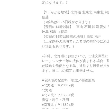
定になります。）
【2日かかる地域】北海道 北東北 南東北 関
信越
（※離島は3～5日程かかります）
【翌日の14時以降】 富山 石川 静岡 愛知 
岐阜 和歌山 徳島
【翌日の18時以降着の地域】高知 福井
（上記以外の地域でもご希望の時間帯に添
い場合もあります。）
※沖縄、北海道にお住まいで、ご注文商品に
レー、シンナー等の液体が含まれる場合、
が陸送や船便となる為、通常より日数が掛
ます。日にちの指定も出来ません。
■宅急便の配送料 地域／都道府県
●北海道：￥2380+税
北海道
●北東北：￥1660+税
青森・岩手・秋田
●南東北：￥1660+税