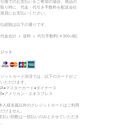
金引換でのお支払いをご希望の場合、商品の
け取り時に、代金・代引き手数料を配送会社
配達員にお支払いください。
支払総額は以下の通りです。
代金合計 ＋ 送料 ＋ 代引手数料(￥300+税)
レジット
レジットカード決済では、以下のカードがご
用いただけます。
ISA●マスターカード●ダイナース
CB●アメリカン・エキスプレス
ご本人様名義以外のクレジットカードはご利用
ただけません。
お支払い回数は一括払いのみとさせていただき
す。