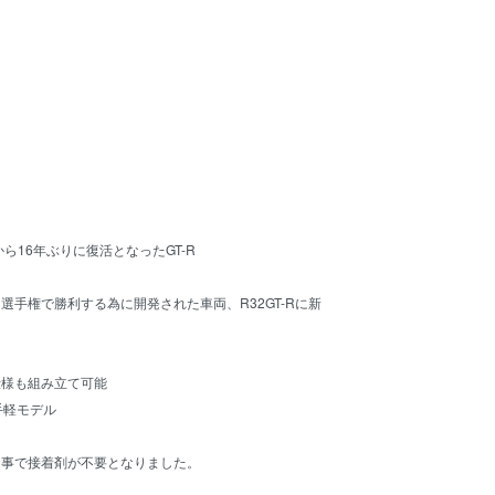
から16年ぶりに復活となったGT-R
選手権で勝利する為に開発された車両、R32GT-Rに新
仕様も組み立て可能
手軽モデル
る事で接着剤が不要となりました。