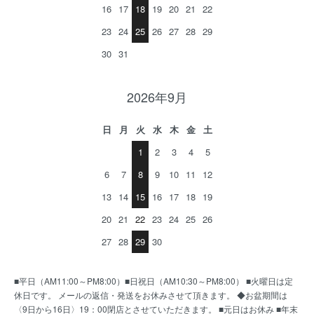
16
17
18
19
20
21
22
23
24
25
26
27
28
29
30
31
2026年9月
日
月
火
水
木
金
土
1
2
3
4
5
6
7
8
9
10
11
12
13
14
15
16
17
18
19
20
21
22
23
24
25
26
27
28
29
30
■平日（AM11:00～PM8:00）■日祝日（AM10:30～PM8:00） ■火曜日は定
休日です。 メールの返信・発送をお休みさせて頂きます。 ◆お盆期間は
〈9日から16日〉19：00閉店とさせていただきます。 ■元日はお休み ■年末