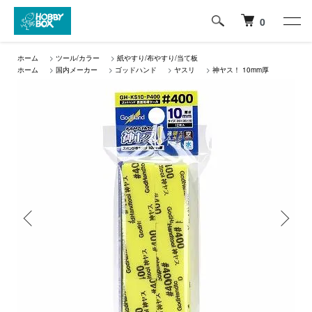
0
ホーム
>
ツール/カラー
>
紙やすり/布やすり/当て板
ホーム
>
国内メーカー
>
ゴッドハンド
>
ヤスリ
>
神ヤス！ 10mm厚