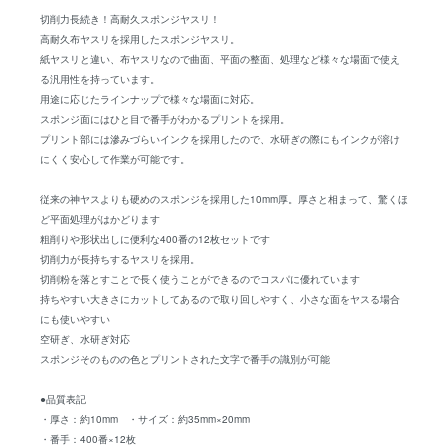
切削力長続き！高耐久スポンジヤスリ！
高耐久布ヤスリを採用したスポンジヤスリ。
紙ヤスリと違い、布ヤスリなので曲面、平面の整面、処理など様々な場面で使え
る汎用性を持っています。
用途に応じたラインナップで様々な場面に対応。
スポンジ面にはひと目で番手がわかるプリントを採用。
プリント部には滲みづらいインクを採用したので、水研ぎの際にもインクが溶け
にくく安心して作業が可能です。
従来の神ヤスよりも硬めのスポンジを採用した10mm厚。厚さと相まって、驚くほ
ど平面処理がはかどります
粗削りや形状出しに便利な400番の12枚セットです
切削力が長持ちするヤスリを採用。
切削粉を落とすことで長く使うことができるのでコスパに優れています
持ちやすい大きさにカットしてあるので取り回しやすく、小さな面をヤスる場合
にも使いやすい
空研ぎ、水研ぎ対応
スポンジそのものの色とプリントされた文字で番手の識別が可能
●品質表記
・厚さ：約10mm ・サイズ：約35mm×20mm
・番手：400番×12枚