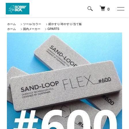
0
ホーム
>
ツール/カラー
>
紙やすり/布やすり/当て板
ホーム
>
国内メーカー
>
GPARTS