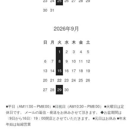
23
24
25
26
27
28
29
30
31
2026年9月
日
月
火
水
木
金
土
1
2
3
4
5
6
7
8
9
10
11
12
13
14
15
16
17
18
19
20
21
22
23
24
25
26
27
28
29
30
■平日（AM11:00～PM8:00）■日祝日（AM10:30～PM8:00） ■火曜日は定
休日です。 メールの返信・発送をお休みさせて頂きます。 ◆お盆期間は
〈9日から16日〉19：00閉店とさせていただきます。 ■元日はお休み ■年末
年始は短縮営業