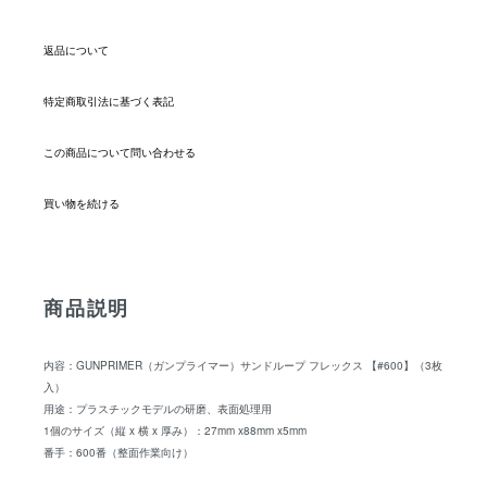
返品について
特定商取引法に基づく表記
この商品について問い合わせる
買い物を続ける
商品説明
内容：GUNPRIMER（ガンプライマー）サンドループ フレックス 【#600】（3枚
入）
用途：プラスチックモデルの研磨、表面処理用
1個のサイズ（縦 x 横 x 厚み）：27mm x88mm x5mm
番手：600番（整面作業向け）