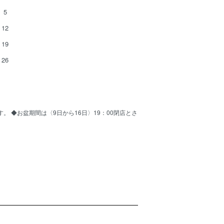
5
12
19
26
ます。 ◆お盆期間は〈9日から16日〉19：00閉店とさ