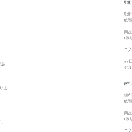
郵貯
郵
総
商品
(振
ご
※
児島
セ
銀行
りま
銀
総
商品
(振
す。
ご