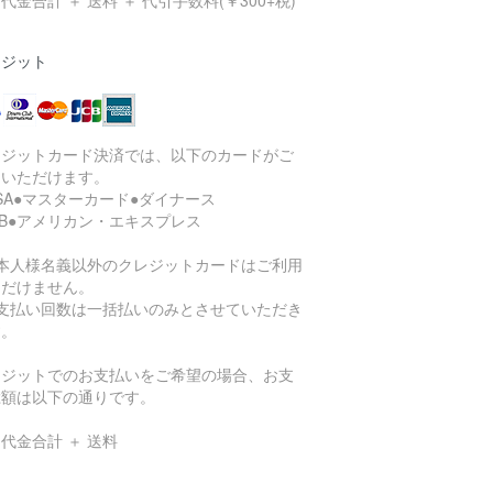
代金合計 ＋ 送料 ＋ 代引手数料(￥300+税)
レジット
レジットカード決済では、以下のカードがご
用いただけます。
ISA●マスターカード●ダイナース
CB●アメリカン・エキスプレス
ご本人様名義以外のクレジットカードはご利用
ただけません。
お支払い回数は一括払いのみとさせていただき
す。
レジットでのお支払いをご希望の場合、お支
総額は以下の通りです。
代金合計 ＋ 送料