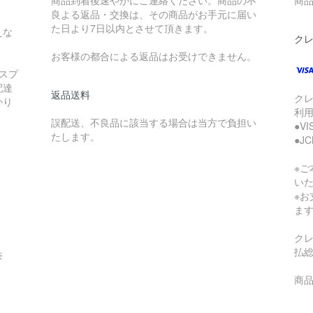
商品到着後速やかにご連絡ください。商品の不
商品
良よる返品・交換は、その商品がお手元に届い
た日より7日以内とさせて頂きます。
えな
ク
お客様の都合による返品はお受けできません。
スプ
配達
返品送料
ク
かり
利
誤配送、不良品に該当する場合は当方で負担い
●V
たします。
●J
※
い
※
ま
ク
払
奈
商品