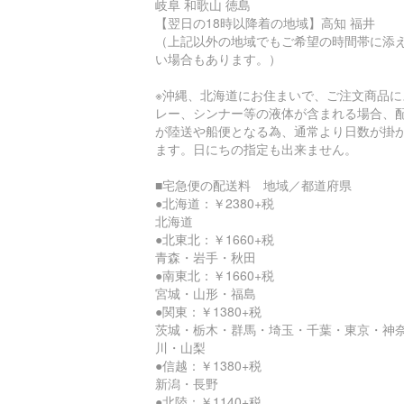
岐阜 和歌山 徳島
【翌日の18時以降着の地域】高知 福井
（上記以外の地域でもご希望の時間帯に添
い場合もあります。）
※沖縄、北海道にお住まいで、ご注文商品に
レー、シンナー等の液体が含まれる場合、
が陸送や船便となる為、通常より日数が掛
ます。日にちの指定も出来ません。
■宅急便の配送料 地域／都道府県
●北海道：￥2380+税
北海道
●北東北：￥1660+税
青森・岩手・秋田
●南東北：￥1660+税
宮城・山形・福島
●関東：￥1380+税
茨城・栃木・群馬・埼玉・千葉・東京・神
川・山梨
●信越：￥1380+税
新潟・長野
●北陸：￥1140+税