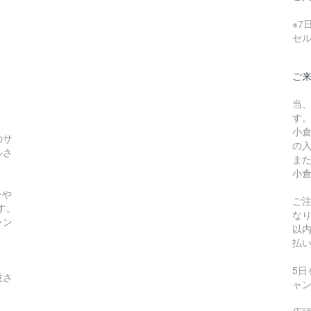
※
セ
ご
当
す
小
のサ
の
ルさ
ま
小
ンや
ご
す。
な
ャン
以
払
5
重さ
ャ