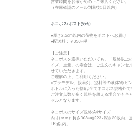
営業時間をお確かめの上ご来店ください。
（在庫確認のメール到着後5日以内）
ネコポス(ポスト投函)
●厚さ2.5cm以内の荷物をポストへお届け
●配送料：￥350+税
【ご注意】
ネコポスを選択いただいても、「規格以上
イズ、重量」の場合は、ご注文のキャンセ
せていただきます。
ご理解の上、ご利用ください。
※プラモデル、接着剤、塗料等の液体物(ビ
ボトルに入った物)は全てネコポス規格外で
ご注文点数が多く規格を超える場合でもキ
セルとなります。
ネコポスのサイズ規格:A4サイズ
内寸(ｍｍ): 長さ308×幅223×深さ20以内、
1Kg以内。