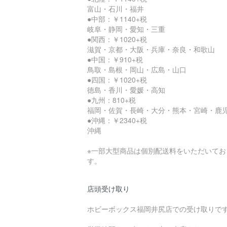
富山・石川・福井
●中部：￥1140+税
岐阜・静岡・愛知・三重
●関西：￥1020+税
滋賀・京都・大阪・兵庫・奈良・和歌山
●中国：￥910+税
鳥取・島根・岡山・広島・山口
●四国：￥1020+税
徳島・香川・愛媛・高知
●九州：810+税
福岡・佐賀・長崎・大分・熊本・宮崎・鹿
●沖縄：￥2340+税
沖縄
※一部大型商品は個別配送料をいただいてお
す。
店頭受け取り
ホビーボックス福岡井尻店での受け取りで