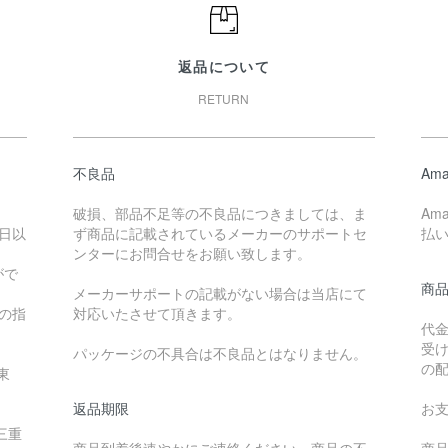
返品について
RETURN
不良品
Ama
破損、部品不足等の不良品につきましては、ま
Am
日以
ず商品に記載されているメーカーのサポートセ
払
ンターにお問合せをお願い致します。
がで
商
メーカーサポートの記載がない場合は当店にて
降の指
対応いたさせて頂きます。
代
受
パッケージの不具合は不良品とはなりません。
の
東
返品期限
お
三重