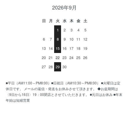
2026年9月
日
月
火
水
木
金
土
1
2
3
4
5
6
7
8
9
10
11
12
13
14
15
16
17
18
19
20
21
22
23
24
25
26
27
28
29
30
■平日（AM11:00～PM8:00）■日祝日（AM10:30～PM8:00） ■火曜日は定
休日です。 メールの返信・発送をお休みさせて頂きます。 ◆お盆期間は
〈9日から16日〉19：00閉店とさせていただきます。 ■元日はお休み ■年末
年始は短縮営業