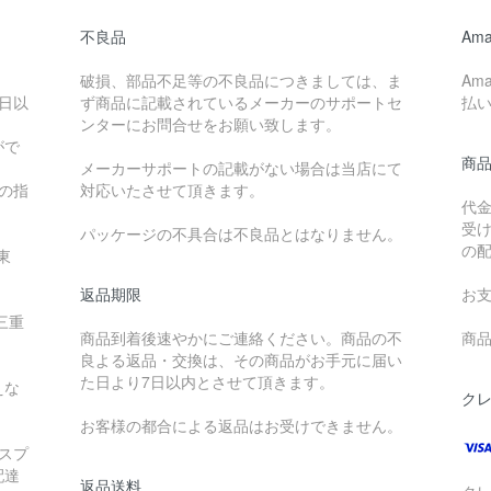
不良品
Ama
破損、部品不足等の不良品につきましては、ま
Am
日以
ず商品に記載されているメーカーのサポートセ
払
ンターにお問合せをお願い致します。
がで
商
メーカーサポートの記載がない場合は当店にて
降の指
対応いたさせて頂きます。
代
受
パッケージの不具合は不良品とはなりません。
の
東
返品期限
お
三重
商品到着後速やかにご連絡ください。商品の不
商品
良よる返品・交換は、その商品がお手元に届い
た日より7日以内とさせて頂きます。
えな
ク
お客様の都合による返品はお受けできません。
スプ
配達
返品送料
ク