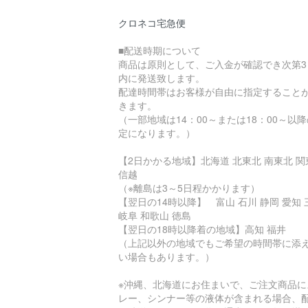
クロネコ宅急便
■配送時期について
商品は原則として、ご入金が確認でき次第3
内に発送致します。
配達時間帯はお客様が自由に指定すること
きます。
（一部地域は14：00～または18：00～以
定になります。）
【2日かかる地域】北海道 北東北 南東北 関
信越
（※離島は3～5日程かかります）
【翌日の14時以降】 富山 石川 静岡 愛知 
岐阜 和歌山 徳島
【翌日の18時以降着の地域】高知 福井
（上記以外の地域でもご希望の時間帯に添
い場合もあります。）
※沖縄、北海道にお住まいで、ご注文商品に
レー、シンナー等の液体が含まれる場合、