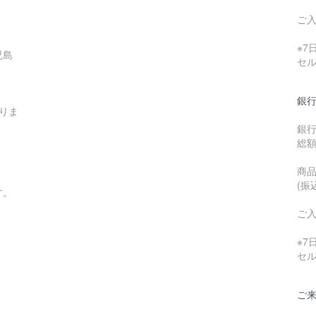
ご
※
児島
セ
銀行
りま
銀
総
商品
(振
す。
ご
※
セ
ご