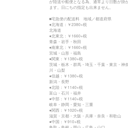
が陸送や船便となる為、通常より日数が掛
ます。日にちの指定も出来ません。
■宅急便の配送料 地域／都道府県
●北海道：￥2380+税
北海道
●北東北：￥1660+税
青森・岩手・秋田
●南東北：￥1660+税
宮城・山形・福島
●関東：￥1380+税
茨城・栃木・群馬・埼玉・千葉・東京・神
川・山梨
●信越：￥1380+税
新潟・長野
●北陸：￥1140+税
富山・石川・福井
●中部：￥1140+税
岐阜・静岡・愛知・三重
●関西：￥1020+税
滋賀・京都・大阪・兵庫・奈良・和歌山
●中国：￥910+税
鳥取・島根・岡山・広島・山口