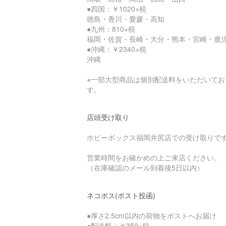
●四国：￥1020+税
徳島・香川・愛媛・高知
●九州：810+税
福岡・佐賀・長崎・大分・熊本・宮崎・鹿
●沖縄：￥2340+税
沖縄
※一部大型商品は個別配送料をいただいてお
す。
店頭受け取り
ホビーボックス福岡井尻店での受け取りで
営業時間をお確かめの上ご来店ください。
（在庫確認のメール到着後5日以内）
ネコポス(ポスト投函)
●厚さ2.5cm以内の荷物をポストへお届け
●配送料：￥350+税