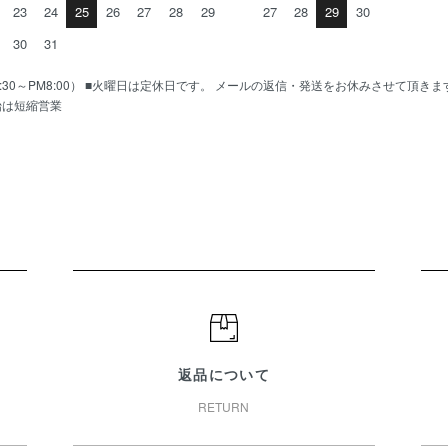
23
24
25
26
27
28
29
27
28
29
30
30
31
AM10:30～PM8:00） ■火曜日は定休日です。 メールの返信・発送をお休みさせて頂き
始は短縮営業
返品について
RETURN