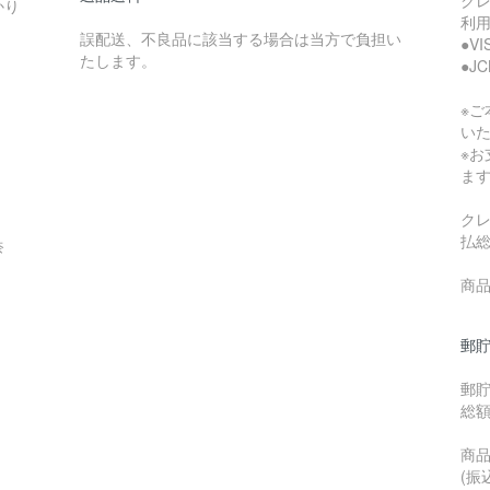
かり
利
誤配送、不良品に該当する場合は当方で負担い
●V
たします。
●J
※
い
※
ま
ク
払
奈
商品
郵貯
郵
総
商品
(振